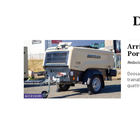
D
Arr
Por
Redazi
Doosan
traina
quattr
ACCESSORI