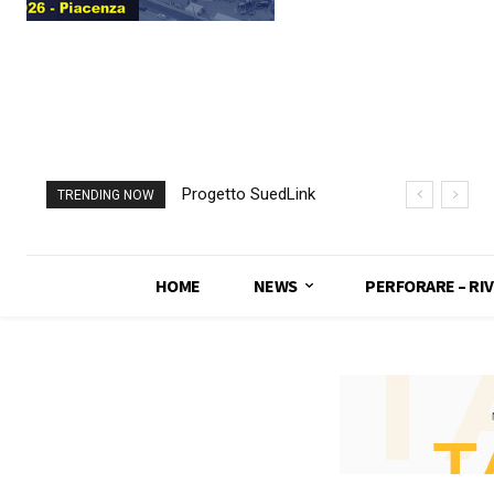
Progetto SuedLink
TRENDING NOW
(Germania)
completato scavo
con TBM del
HOME
NEWS
PERFORARE – RIV
sottoattraversamento
Elba