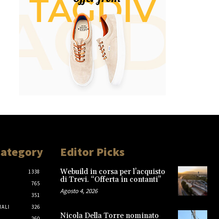
Category
Editor Picks
Webuild in corsa per l’acquisto
1338
di Trevi. “Offerta in contanti”
765
Agosto 4, 2026
351
IALI
326
Nicola Della Torre nominato
260