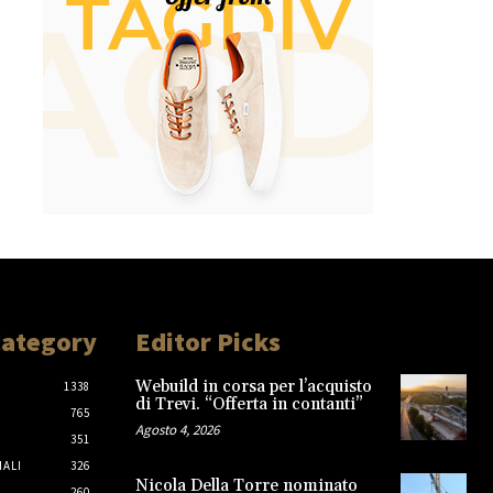
Category
Editor Picks
Webuild in corsa per l’acquisto
1338
di Trevi. “Offerta in contanti”
765
Agosto 4, 2026
351
IALI
326
Nicola Della Torre nominato
260