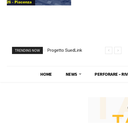
Progetto SuedLink
TRENDING NOW
(Germania)
completato scavo
con TBM del
HOME
NEWS
PERFORARE – RIV
sottoattraversamento
Elba