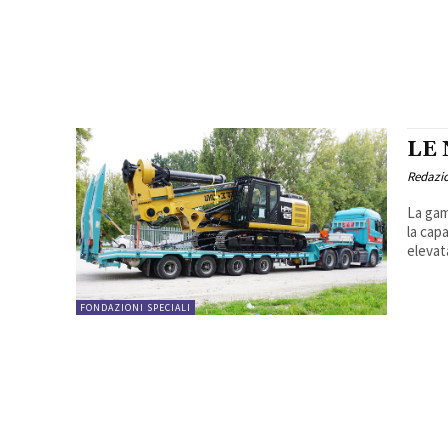
LE
Redazi
La gam
la capa
elevat
FONDAZIONI SPECIALI