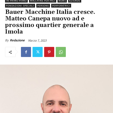
IN PRIMO PIANO
MACCHINE PER PALI
NEWS
AZIENDE
FONDAZIONI SPECIALI
PERSONE
PERFORATRICI
Bauer Macchine Italia cresce.
Matteo Canepa nuovo ad e
prossimo quartier generale a
Imola
Marzo 7, 2023
By
Redazione