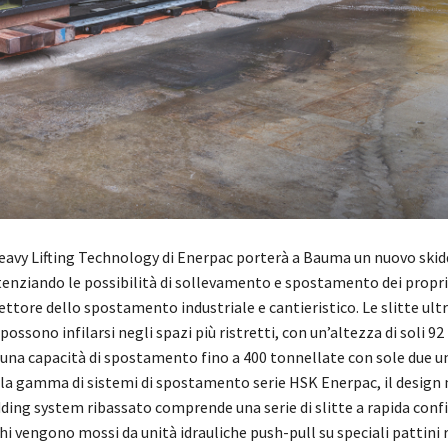
Heavy Lifting Technology di Enerpac porterà a Bauma un nuovo ski
tenziando le possibilità di sollevamento e spostamento dei propri 
ttore dello spostamento industriale e cantieristico. Le slitte ult
 possono infilarsi negli spazi più ristretti, con un’altezza di soli 
una capacità di spostamento fino a 400 tonnellate con sole due u
ella gamma di sistemi di spostamento serie HSK Enerpac, il design
dding system ribassato comprende una serie di slitte a rapida conf
hi vengono mossi da unità idrauliche push-pull su speciali pattini ri