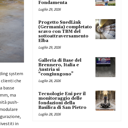
Fondamenta
Luglio 29, 2026
Progetto SuedLink
(Germania) completato
scavo con TBM del
sottoattraversamento
Elba
Luglio 29, 2026
Galleria di Base del
Brennero, Italia e
Austria si
dding system
“congiungono”
clienti che
Luglio 28, 2026
ra basse
Tecnologie Eni per il
92 mm, ma
monitoraggio delle
nità push-
fondazioni della
Basilica di San Pietro
 modulare
Luglio 28, 2026
igurazione,
vestiti in