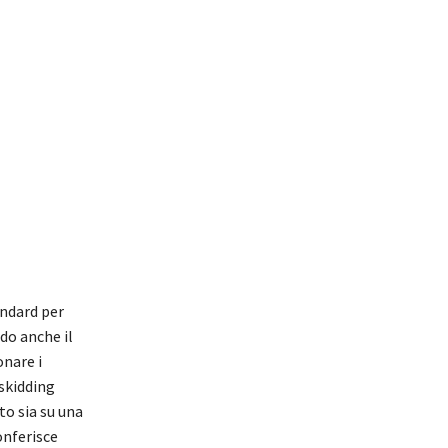
andard per
do anche il
onare i
 skidding
to sia su una
onferisce