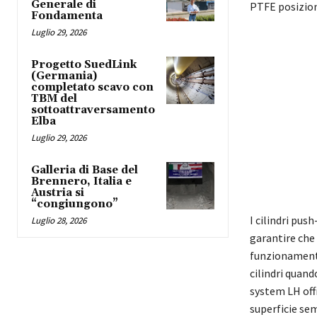
Generale di
PTFE posiziona
Fondamenta
Luglio 29, 2026
Progetto SuedLink
(Germania)
completato scavo con
TBM del
sottoattraversamento
Elba
Luglio 29, 2026
Galleria di Base del
Brennero, Italia e
Austria si
“congiungono”
I cilindri pu
Luglio 28, 2026
garantire che
funzionamento 
cilindri quand
system LH offr
superficie se