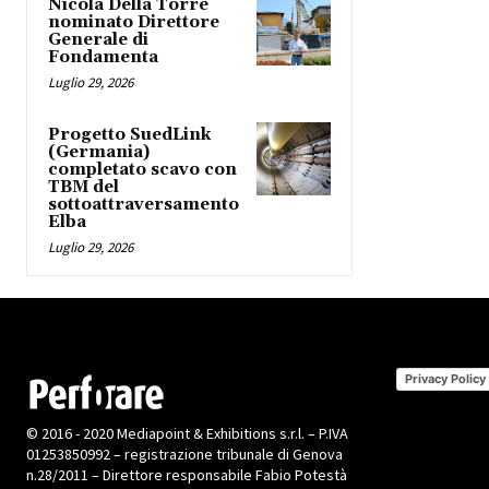
Nicola Della Torre
nominato Direttore
Generale di
Fondamenta
Luglio 29, 2026
Progetto SuedLink
(Germania)
completato scavo con
TBM del
sottoattraversamento
Elba
Luglio 29, 2026
Privacy Policy
© 2016 - 2020 Mediapoint & Exhibitions s.r.l. – P.IVA
01253850992 – registrazione tribunale di Genova
n.28/2011 – Direttore responsabile Fabio Potestà