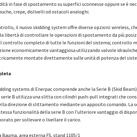
dità in fase di spostamento su superfici sconnesse oppure se è nec
uche, crepe, dislivelli od ostacoli analoghi.
ontrollo, il nuovo skidding system offre diverse opzioni: wireless, c
la libertà di controllare le operazioni di spostamento da più posiz
 controllo completo di tutte le funzioni del sistema; controllo 
uzione economicamente vantaggiosa utilizzando valvole idraulich
tricamente montate direttamente sulle unità di potenza del sist
leta
kidding systems di Enerpac comprende anche la Serie B (Skid Beam) e
a serie B utilizza una slitta con cilindri push-pull integrati che con
della direzione di slittamento mediante un apposito comando. La se
 stessa funzionalità della serie B con l’ulteriore vantaggio di dispor
orato per sollevare o livellare il carico.
a Bauma, area esterna FS, stand 1105/1