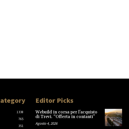
Category
Editor Picks
Webuild in corsa per l’acquisto
1338
di Trevi. “Offerta in contanti”
765
Agosto 4, 2026
351