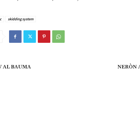
c
skidding system
 AL BAUMA
NERÒN 