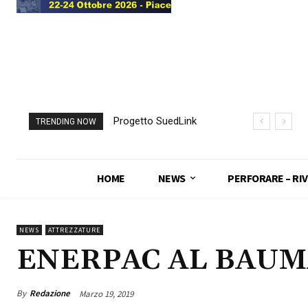
Progetto SuedLink
TRENDING NOW
(Germania)
completato scavo
con TBM del
HOME
NEWS
PERFORARE – RIV
sottoattraversamento
Elba
NEWS
ATTREZZATURE
ENERPAC AL BAUM
By
Redazione
Marzo 19, 2019