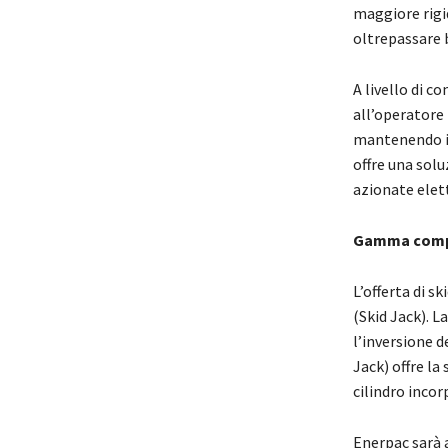
maggiore rigi
oltrepassare b
A livello di c
all’operatore 
mantenendo il
offre una sol
azionate elet
Gamma comp
L’offerta di s
(Skid Jack). L
l’inversione 
Jack) offre la
cilindro incorp
Enerpac sarà 