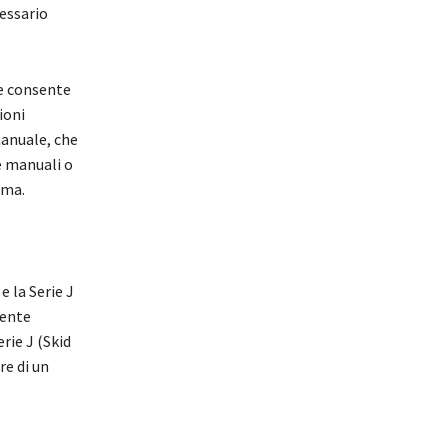
essario
he consente
ioni
manuale, che
e manuali o
ema.
 la Serie J
sente
rie J (Skid
re di un