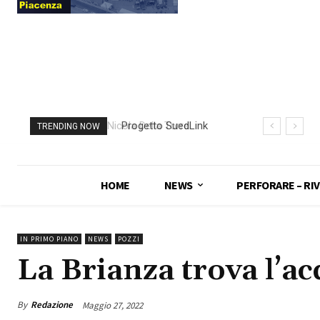
Progetto SuedLink
TRENDING NOW
(Germania)
completato scavo
con TBM del
HOME
NEWS
PERFORARE – RIV
sottoattraversamento
Elba
IN PRIMO PIANO
NEWS
POZZI
La Brianza trova l’a
By
Redazione
Maggio 27, 2022