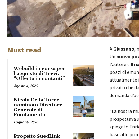
Must read
A
Giussano
, 
Un
nuovo poz
l’autore è
Bri
Webuild in corsa per
pozzi di emun
l’acquisto di Trevi.
“Offerta in contanti”
attualmente il
Agosto 4, 2026
privato che da
domanda d’acq
Nicola Della Torre
nominato Direttore
Generale di
“La nostra miss
Fondamenta
prospettava u
Luglio 29, 2026
spiegato Enric
base alle prim
Progetto SuedLink