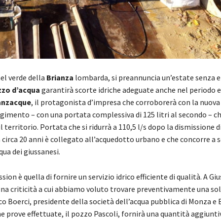
nel verde della
Brianza
lombarda, si preannuncia un’estate senza 
zo d’acqua
garantirà scorte idriche adeguate anche nel periodo e
anzacque
, il protagonista d’impresa che corroborerà con la nuova 
gimento – con una portata complessiva di 125 litri al secondo – c
 territorio. Portata che si ridurrà a 110,5 l/s dopo la dismissione 
 circa 20 anni è collegato all’acquedotto urbano e che concorre a s
ua dei giussanesi.
ion è quella di fornire un servizio idrico efficiente di qualità. A Giu
na criticità a cui abbiamo voluto trovare preventivamente una so
o Boerci, presidente della società dell’acqua pubblica di Monza e 
e prove effettuate, il pozzo Pascoli, fornirà una quantità aggiunti