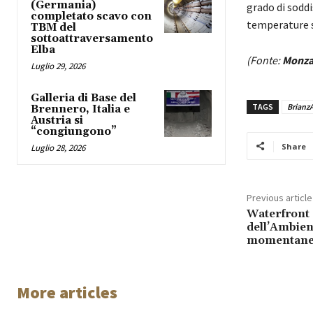
(Germania)
grado di soddis
completato scavo con
temperature s
TBM del
sottoattraversamento
Elba
(Fonte:
Monza
Luglio 29, 2026
Galleria di Base del
TAGS
Brianz
Brennero, Italia e
Austria si
“congiungono”
Share
Luglio 28, 2026
Previous article
Waterfront 
dell’Ambien
momentane
More articles