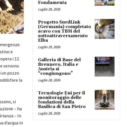
Fondamenta
Luglio 29, 2026
Progetto SuedLink
(Germania) completato
scavo con TBM del
sottoattraversamento
Elba
emergenze.
Luglio 29, 2026
stivo e
opera i 12
Galleria di Base del
Brennero, Italia e
he servono
Austria si
di un pozzo
“congiungono”
oddisfare la
Luglio 28, 2026
Tecnologie Eni per il
monitoraggio delle
ssano, si
fondazioni della
Basilica di San Pietro
luzione – ha
Luglio 28, 2026
Brianza – In
va d’acqua in