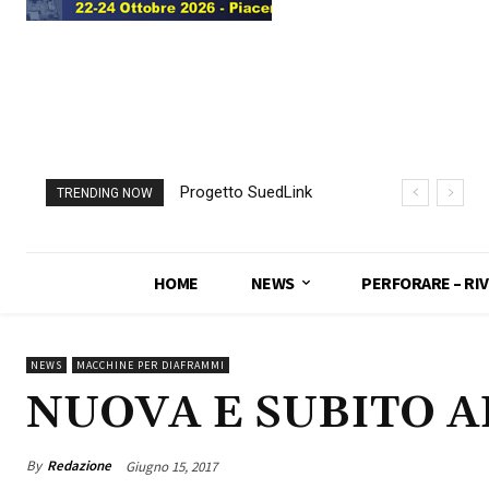
Progetto SuedLink
TRENDING NOW
(Germania)
completato scavo
con TBM del
HOME
NEWS
PERFORARE – RIV
sottoattraversamento
Elba
NEWS
MACCHINE PER DIAFRAMMI
NUOVA E SUBITO 
By
Redazione
Giugno 15, 2017