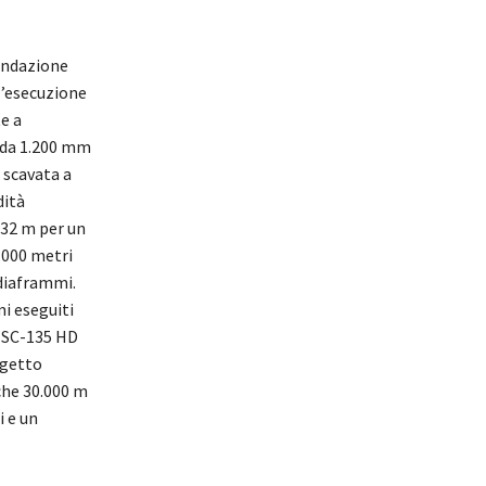
fondazione
l’esecuzione
e a
da 1.200 mm
 scavata a
dità
32 m per un
.000 metri
 diaframmi.
mi eseguiti
 SC-135 HD
ogetto
che 30.000 m
i e un