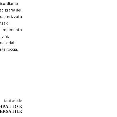
ricordiamo
atigrafia del
aratterizzata
nza di
 riempimento
3,5 m,
materiali
 la roccia.
Next article
MPATTO E
ERSATILE