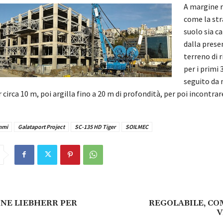
A margine 
come la str
suolo sia c
dalla prese
terreno di
per i primi 
seguito da 
r circa 10 m, poi argilla fino a 20 m di profondità, per poi incontrare
mmi
Galataport Project
SC-135 HD Tiger
SOILMEC
NE LIEBHERR PER
REGOLABILE, CO
V