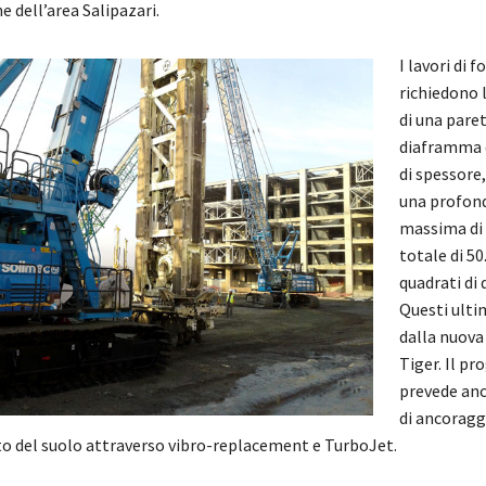
ne dell’area Salipazari.
I lavori di 
richiedono 
di una paret
diaframma 
di spessore,
una profon
massima di 
totale di 50
quadrati di
Questi ulti
dalla nuova
Tiger. Il pr
prevede an
di ancoragg
 del suolo attraverso vibro-replacement e TurboJet.