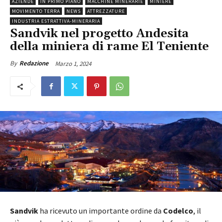
AZIENDE
IN PRIMO PIANO
MACCHINE MINERARIE
MINIERE
MOVIMENTO TERRA
NEWS
ATTREZZATURE
INDUSTRIA ESTRATTIVA-MINERARIA
Sandvik nel progetto Andesita
della miniera di rame El Teniente
Marzo 1, 2024
By
Redazione
Sandvik
ha ricevuto un importante ordine da
Codelco
, il