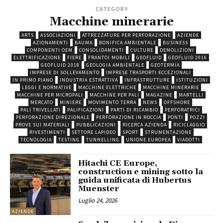
CATEGORY
Macchine minerarie
ARTS
ASSOCIAZIONI
ATTREZZATURE PER PERFORAZIONE
AZIENDE
AZIONAMENTI
BAUMA
BONIFICA AMBIENTALE
BUSINESS
COMPONENTI OEM
CONSOLIDAMENTI
CULTURE
DEMOLIZIONI
ELETTRIFICAZIONE
FIERE
FRANTOI MOBILI
GEOFLUID
GEOFLUID 2016
GEOFLUID 2018
GEOLOGIA AMBIENTALE
GEOTERMIA
IMPRESE DI SOLLEVAMENTO
IMPRESE TRASPORTI ECCEZIONALI
IN PRIMO PIANO
INDUSTRIA ESTRATTIVA
INFRASTRUTTURE
ISTITUZIONI
LEGGI E NORMATIVE
MACCHINE ELETTRICHE
MACCHINE MINERARIE
MACCHINE PER MICROPALI
MACCHINE PER PALI
MAGAZINE
MARTELLI
MERCATO
MINIERE
MOVIMENTO TERRA
NEWS
OFFSHORE
PALI TRIVELLATI
PALIFICAZIONI
PARTI DI RICAMBIO
PERFORATRICI
PERFORAZIONE DIREZIONALE
PERFORAZIONE IN ROCCIA
PONTI
POZZI
PROVE SUI MATERIALI
PUBBLICAZIONI
RICERCA AZIENDA
RICICLAGGIO
RIVESTIMENTI
SETTORE LAPIDEO
SPORT
STRUMENTAZIONE
TECNOLOGIA
TESTING
TUNNELLING
UNIONE EUROPEA
VIADOTTI
Hitachi CE Europe,
construction e mining sotto la
guida unificata di Hubertus
Muenster
Luglio 24, 2026
AZIENDE