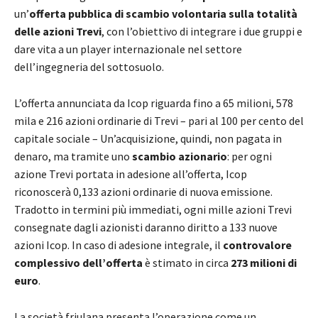
un’
offerta pubblica di scambio volontaria sulla totalità
delle azioni Trevi
, con l’obiettivo di integrare i due gruppi e
dare vita a un player internazionale nel settore
dell’ingegneria del sottosuolo.
L’offerta annunciata da Icop riguarda fino a 65 milioni, 578
mila e 216 azioni ordinarie di Trevi – pari al 100 per cento del
capitale sociale – Un’acquisizione, quindi, non pagata in
denaro, ma tramite uno
scambio azionario
: per ogni
azione Trevi portata in adesione all’offerta, Icop
riconoscerà 0,133 azioni ordinarie di nuova emissione.
Tradotto in termini più immediati, ogni mille azioni Trevi
consegnate dagli azionisti daranno diritto a 133 nuove
azioni Icop. In caso di adesione integrale, il
controvalore
complessivo dell’offerta
è stimato in circa
273 milioni di
euro
.
La società friulana presenta l’operazione come un