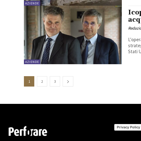
AZIENDE
Ico
acq
Redazi
L'opera
strate
Stati U
AZIENDE
1
2
3
Privacy Policy