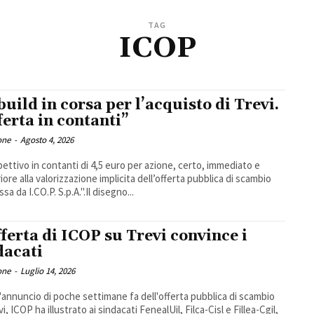
TAG
ICOP
uild in corsa per l’acquisto di Trevi.
ferta in contanti”
one
-
Agosto 4, 2026
pettivo in contanti di 4,5 euro per azione, certo, immediato e
iore alla valorizzazione implicita dell’offerta pubblica di scambio
a da I.CO.P. S.p.A.".Il disegno...
fferta di ICOP su Trevi convince i
dacati
one
-
Luglio 14, 2026
'annuncio di poche settimane fa dell'offerta pubblica di scambio
i, ICOP ha illustrato ai sindacati FenealUil, Filca-Cisl e Fillea-Cgil,