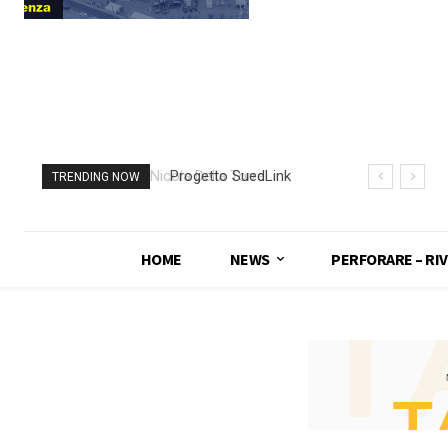
Progetto SuedLink
TRENDING NOW
(Germania)
completato scavo
con TBM del
HOME
NEWS
PERFORARE – RIV
sottoattraversamento
Elba