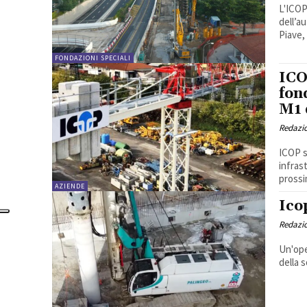
L'ICOP
dell’a
Piave, 
FONDAZIONI SPECIALI
ICO
fon
M1 
Redazi
ICOP s
infrast
prossi
AZIENDE
Ico
Redazi
Un'ope
della s