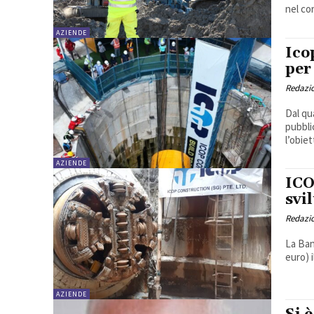
nel cor
AZIENDE
Ico
per
Redazi
Dal qu
pubbli
l’obiet
AZIENDE
ICO
svi
Redazi
La Ban
euro) 
AZIENDE