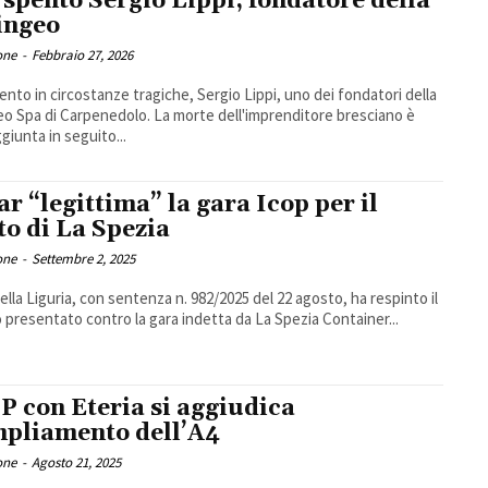
è spento Sergio Lippi, fondatore della
ingeo
one
-
Febbraio 27, 2026
pento in circostanze tragiche, Sergio Lippi, uno dei fondatori della
eo Spa di Carpenedolo. La morte dell'imprenditore bresciano è
giunta in seguito...
Tar “legittima” la gara Icop per il
to di La Spezia
one
-
Settembre 2, 2025
 della Liguria, con sentenza n. 982/2025 del 22 agosto, ha respinto il
o presentato contro la gara indetta da La Spezia Container...
P con Eteria si aggiudica
mpliamento dell’A4
one
-
Agosto 21, 2025