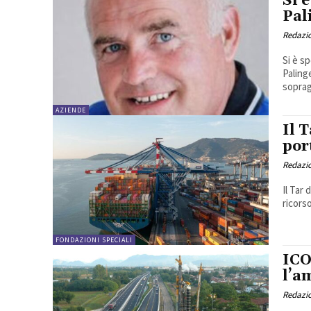
Si 
Pal
Redazi
Si è s
Paling
soprag
AZIENDE
Il 
por
Redazi
Il Tar
ricors
FONDAZIONI SPECIALI
ICO
l’a
Redazi