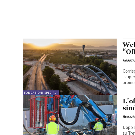
Web
“Of
Redazi
Corris
"super
promoss
FONDAZIONI SPECIALI
L’o
sin
Redazi
Dopo l
su Trev