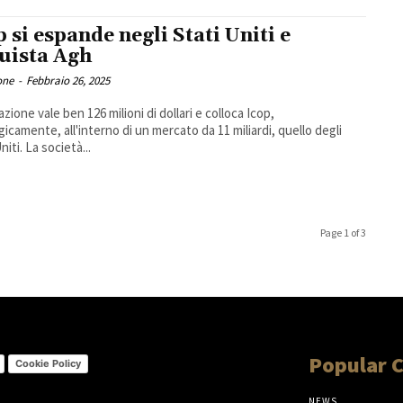
p si espande negli Stati Uniti e
uista Agh
one
-
Febbraio 26, 2025
zione vale ben 126 milioni di dollari e colloca Icop,
gicamente, all'interno di un mercato da 11 miliardi, quello degli
niti. La società...
Page 1 of 3
Popular 
Cookie Policy
NEWS