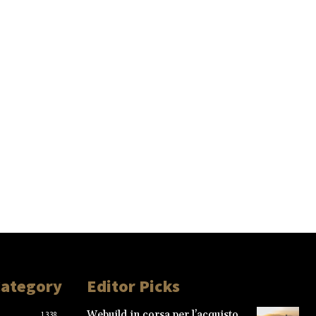
Category
Editor Picks
Webuild in corsa per l’acquisto
1338