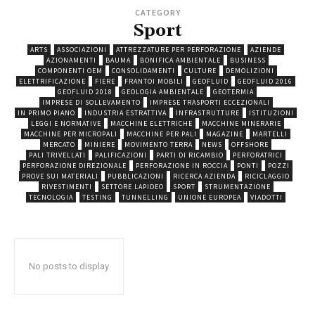
CATEGORY
Sport
ARTS
ASSOCIAZIONI
ATTREZZATURE PER PERFORAZIONE
AZIENDE
AZIONAMENTI
BAUMA
BONIFICA AMBIENTALE
BUSINESS
COMPONENTI OEM
CONSOLIDAMENTI
CULTURE
DEMOLIZIONI
ELETTRIFICAZIONE
FIERE
FRANTOI MOBILI
GEOFLUID
GEOFLUID 2016
GEOFLUID 2018
GEOLOGIA AMBIENTALE
GEOTERMIA
IMPRESE DI SOLLEVAMENTO
IMPRESE TRASPORTI ECCEZIONALI
IN PRIMO PIANO
INDUSTRIA ESTRATTIVA
INFRASTRUTTURE
ISTITUZIONI
LEGGI E NORMATIVE
MACCHINE ELETTRICHE
MACCHINE MINERARIE
MACCHINE PER MICROPALI
MACCHINE PER PALI
MAGAZINE
MARTELLI
MERCATO
MINIERE
MOVIMENTO TERRA
NEWS
OFFSHORE
PALI TRIVELLATI
PALIFICAZIONI
PARTI DI RICAMBIO
PERFORATRICI
PERFORAZIONE DIREZIONALE
PERFORAZIONE IN ROCCIA
PONTI
POZZI
PROVE SUI MATERIALI
PUBBLICAZIONI
RICERCA AZIENDA
RICICLAGGIO
RIVESTIMENTI
SETTORE LAPIDEO
SPORT
STRUMENTAZIONE
TECNOLOGIA
TESTING
TUNNELLING
UNIONE EUROPEA
VIADOTTI
No posts to display