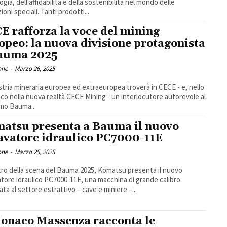
gia, dell'affidabilità e della sostenibilità nel mondo delle
oni speciali. Tanti prodotti...
E rafforza la voce del mining
opeo: la nuova divisione protagonista
auma 2025
one
-
Marzo 26, 2025
stria mineraria europea ed extraeuropea troverà in CECE - e, nello
ico nella nuova realtà CECE Mining - un interlocutore autorevole al
mo Bauma...
atsu presenta a Bauma il nuovo
avatore idraulico PC7000-11E
one
-
Marzo 25, 2025
tro della scena del Bauma 2025, Komatsu presenta il nuovo
tore idraulico PC7000-11E, una macchina di grande calibro
ata al settore estrattivo – cave e miniere –...
onaco Massenza racconta le