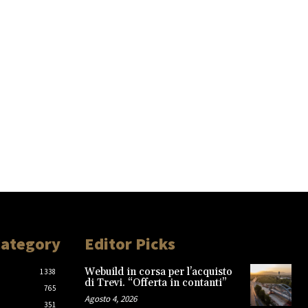
Category
Editor Picks
Webuild in corsa per l’acquisto
1338
di Trevi. “Offerta in contanti”
765
Agosto 4, 2026
351