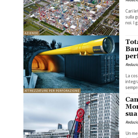
Cari lettori, la prossima settimana avrà 
sulla 
noi. I g
AZIENDE
Tot
Bau
per
Redazi
La cos
integr
sempre
ATTREZZATURE PER PERFORAZIONE
Can
Mon
sua
Redazi
Un mes