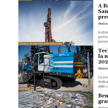
A B
San
pre
Redazi
A oltr
perfor
presen
ATTREZZATURE PER PERFORAZIONE
Tec
la 
202
Redazi
La sco
dedica
dalle c
AZIENDE
Ben
gra
Redazi