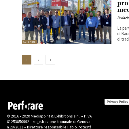
pro
mec
Redazi
La par
di Bau
di trad
AZIENDE
1
2
Privacy Policy
© 2016 - 2020 Mediapoint & Exhibitions s.r.l. – P.IVA
01253850992 – registrazione tribunale di Genova
n.28/2011 – Direttore responsabile Fabio Potestà