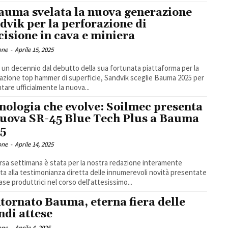
auma svelata la nuova generazione
dvik per la perforazione di
cisione in cava e miniera
one
-
Aprile 15, 2025
e un decennio dal debutto della sua fortunata piattaforma per la
azione top hammer di superficie, Sandvik sceglie Bauma 2025 per
tare ufficialmente la nuova...
nologia che evolve: Soilmec presenta
nuova SR-45 Blue Tech Plus a Bauma
5
one
-
Aprile 14, 2025
rsa settimana è stata per la nostra redazione interamente
ta alla testimonianza diretta delle innumerevoli novità presentate
ase produttrici nel corso dell'attesissimo...
tornato Bauma, eterna fiera delle
ndi attese
one
-
Aprile 4, 2025