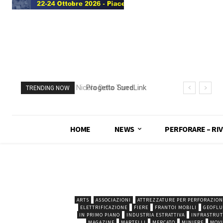
Progetto SuedLink
TRENDING NOW
(Germania)
completato scavo
con TBM del
HOME
NEWS
PERFORARE – RIV
sottoattraversamento
Elba
ARTS
ASSOCIAZIONI
ATTREZZATURE PER PERFORAZION
ELETTRIFICAZIONE
FIERE
FRANTOI MOBILI
GEOFLU
IN PRIMO PIANO
INDUSTRIA ESTRATTIVA
INFRASTRU
MAGAZINE
MARTELLI
MERCATO
MINIERE
MOVI