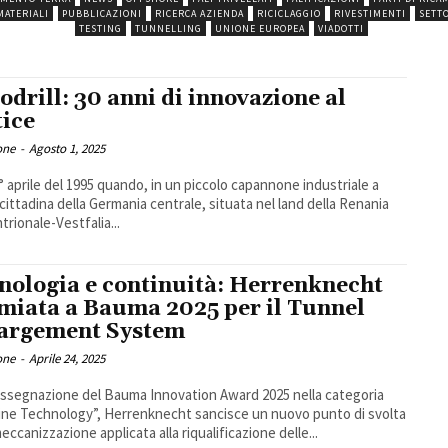
MATERIALI
PUBBLICAZIONI
RICERCA AZIENDA
RICICLAGGIO
RIVESTIMENTI
SETT
TESTING
TUNNELLING
UNIONE EUROPEA
VIADOTTI
odrill: 30 anni di innovazione al
tice
one
-
Agosto 1, 2025
 1° aprile del 1995 quando, in un piccolo capannone industriale a
 cittadina della Germania centrale, situata nel land della Renania
trionale-Vestfalia...
nologia e continuità: Herrenknecht
miata a Bauma 2025 per il Tunnel
argement System
one
-
Aprile 24, 2025
assegnazione del Bauma Innovation Award 2025 nella categoria
ne Technology”, Herrenknecht sancisce un nuovo punto di svolta
eccanizzazione applicata alla riqualificazione delle...