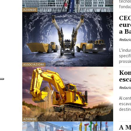
tecnolo
fondazi
AZIENDE
CEC
eur
a B
Redazi
L’indu
specif
prossi
ASSOCIAZIONI
Kom
esc
Redazi
Al cen
escava
destin
AZIENDE
A M