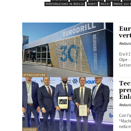
PERFORAZIONE IN ROCCIA
PONTI
POZZI
PROVE SUI 
Eur
ver
Redazi
Era il
Olpe -
Setten
ATTREZZATURE
Tec
pre
Enl
Redazi
Con l’
“Machi
nella m
AZIENDE