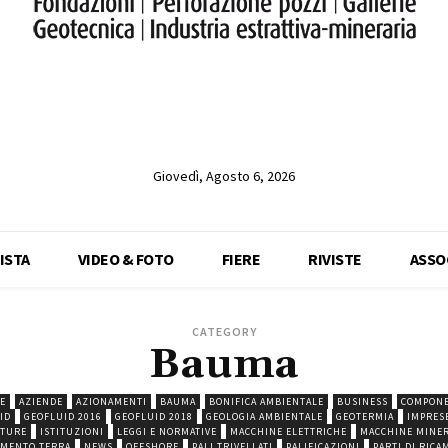
Giovedì, Agosto 6, 2026
ISTA
VIDEO & FOTO
FIERE
RIVISTE
ASSO
CATEGORY
Bauma
E
AZIENDE
AZIONAMENTI
BAUMA
BONIFICA AMBIENTALE
BUSINESS
COMPONE
ID
GEOFLUID 2016
GEOFLUID 2018
GEOLOGIA AMBIENTALE
GEOTERMIA
IMPRES
TTURE
ISTITUZIONI
LEGGI E NORMATIVE
MACCHINE ELETTRICHE
MACCHINE MINER
MENTO TERRA
NEWS
OFFSHORE
PALI TRIVELLATI
PALIFICAZIONI
PARTI DI RICA