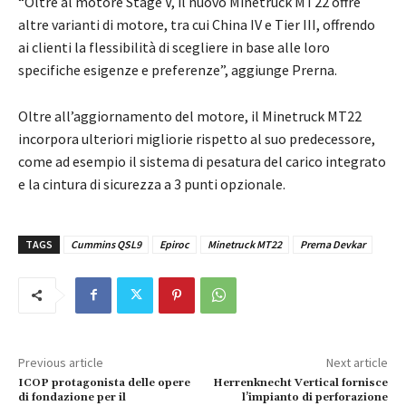
“Oltre al motore Stage V, il nuovo Minetruck MT22 offre
altre varianti di motore, tra cui China IV e Tier III, offrendo
ai clienti la flessibilità di scegliere in base alle loro
specifiche esigenze e preferenze”, aggiunge Prerna.
Oltre all’aggiornamento del motore, il Minetruck MT22
incorpora ulteriori migliorie rispetto al suo predecessore,
come ad esempio il sistema di pesatura del carico integrato
e la cintura di sicurezza a 3 punti opzionale.
TAGS
Cummins QSL9
Epiroc
Minetruck MT22
Prerna Devkar
Previous article
Next article
ICOP protagonista delle opere
Herrenknecht Vertical fornisce
di fondazione per il
l’impianto di perforazione