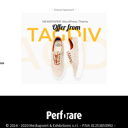
- Advertisement -
© 2016 - 2020 Mediapoint & Exhibitions s.r.l. – P.IVA 01253850992 –