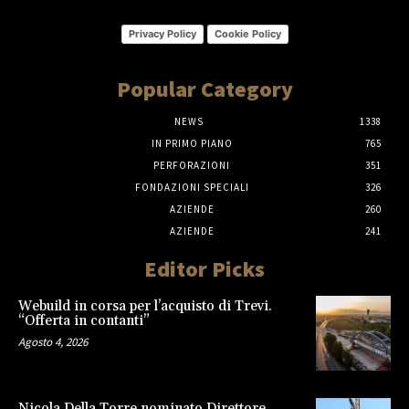
Privacy Policy
Cookie Policy
Popular Category
NEWS
1338
IN PRIMO PIANO
765
PERFORAZIONI
351
FONDAZIONI SPECIALI
326
AZIENDE
260
AZIENDE
241
Editor Picks
Webuild in corsa per l’acquisto di Trevi.
“Offerta in contanti”
Agosto 4, 2026
Nicola Della Torre nominato Direttore