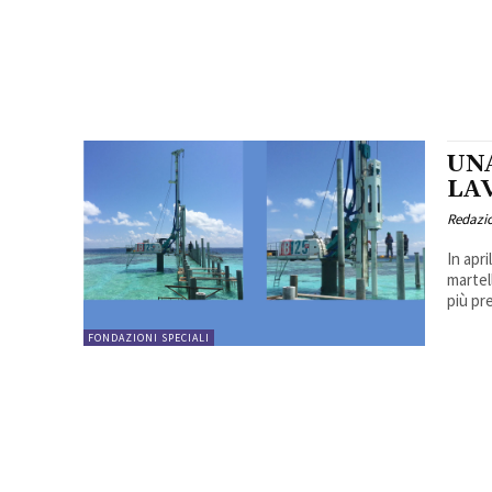
UN
LA
Redazi
In apr
martel
più pr
FONDAZIONI SPECIALI