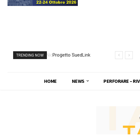
Progetto SuedLink
TRENDING NOW
(Germania)
completato scavo
con TBM del
HOME
NEWS
PERFORARE – RIV
sottoattraversamento
Elba