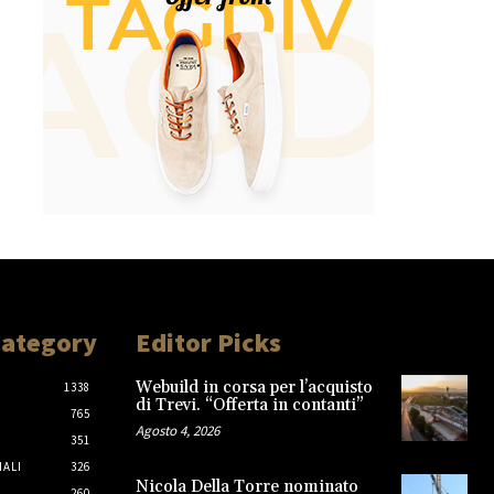
Category
Editor Picks
Webuild in corsa per l’acquisto
1338
di Trevi. “Offerta in contanti”
765
Agosto 4, 2026
351
IALI
326
Nicola Della Torre nominato
260