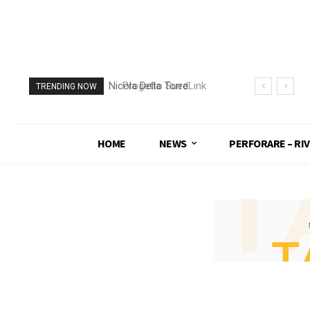
Nicola Della Torre
Progetto SuedLink
TRENDING NOW
nominato Direttore
(Germania)
Generale di
completato scavo
Fondamenta
con TBM del
HOME
NEWS
PERFORARE – RIV
sottoattraversamento
Elba