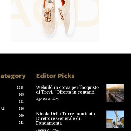
Category
Editor Picks
Webuild in corsa per l’acquisto
1338
di Trevi. “Offerta in contanti”
765
Agosto 4, 2026
351
IALI
326
Nicola Della Torre nominato
260
Direttore Generale di
241
Fondamenta
Luglio 29, 2026