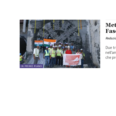
Met
Fas
Redazi
Due tr
nell’a
che pre
IN PRIMO PIANO