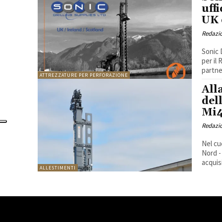
uff
UK 
Redazi
Sonic 
per il
partne
ATTREZZATURE PER PERFORAZIONE
All
del
Mi4
Redazi
Nel cu
Nord -
acquisi
ALLESTIMENTI