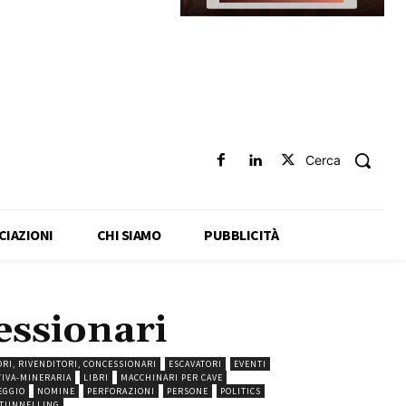
Cerca
CIAZIONI
CHI SIAMO
PUBBLICITÀ
cessionari
RI, RIVENDITORI, CONCESSIONARI
ESCAVATORI
EVENTI
TIVA-MINERARIA
LIBRI
MACCHINARI PER CAVE
EGGIO
NOMINE
PERFORAZIONI
PERSONE
POLITICS
TUNNELLING