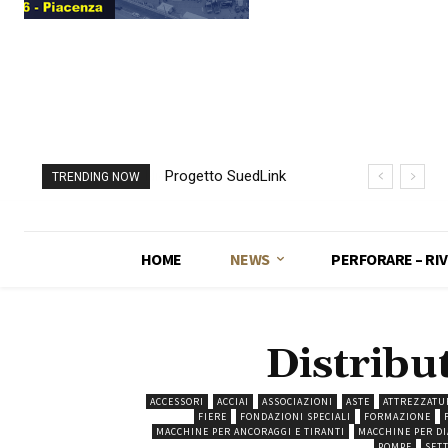
Progetto SuedLink
TRENDING NOW
(Germania)
completato scavo
con TBM del
HOME
NEWS
PERFORARE – RIV
sottoattraversamento
Elba
Distribut
ACCESSORI
ACCIAI
ASSOCIAZIONI
ASTE
ATTREZZATU
FIERE
FONDAZIONI SPECIALI
FORMAZIONE
MACCHINE PER ANCORAGGI E TIRANTI
MACCHINE PER D
POMPE
SET