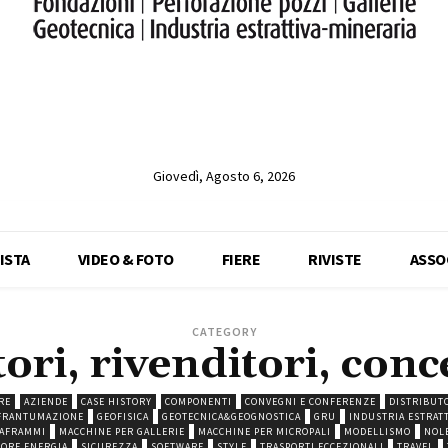
Giovedì, Agosto 6, 2026
ISTA
VIDEO & FOTO
FIERE
RIVISTE
ASSO
CATEGORY
ori, rivenditori, con
RE
AZIENDE
CASE HISTORY
COMPONENTI
CONVEGNI E CONFERENZE
DISTRIBUTO
FRANTUMAZIONE
GEOFISICA
GEOTECNICA&GEOGNOSTICA
GRU
INDUSTRIA ESTRAT
IAFRAMMI
MACCHINE PER GALLERIE
MACCHINE PER MICROPALI
MODELLISMO
NOL
TORE ENERGIA
SICUREZZA
SOFTWARE
STYLE
TRASPORTI ECCEZIONALI
TRAVEL