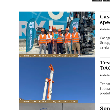
Cas
spe
Redazi
Casagr
Group,
celebra
DISTRIBUTORI, RIVENDITORI, CONCESSIONARI
Tes
DA
Redazi
Tescar
tedesc
prodot
DISTRIBUTORI, RIVENDITORI, CONCESSIONARI
Son