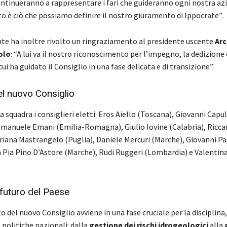
ontinueranno a rappresentare i fari che guideranno ogni nostra azi
o è ciò che possiamo definire il nostro giuramento di Ippocrate”.
nte ha inoltre rivolto un ringraziamento al presidente uscente
Ar
olo
: “A lui va il nostro riconoscimento per l’impegno, la dedizione 
ui ha guidato il Consiglio in una fase delicata e di transizione”.
l nuovo Consiglio
squadra i consiglieri eletti: Eros Aiello (Toscana), Giovanni Capul
manuele Emani (Emilia-Romagna), Giulio Iovine (Calabria), Ricca
riana Mastrangelo (Puglia), Daniele Mercuri (Marche), Giovanni P
la Pia Pino D’Astore (Marche), Rudi Ruggeri (Lombardia) e Valentina
futuro del Paese
 del nuovo Consiglio avviene in una fase cruciale per la disciplina
 politiche nazionali: dalla
gestione dei rischi idrogeologici
alla