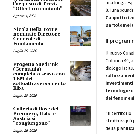
una lunga esp
l’acquisto di Trevi.
“Offerta in contanti”
lui una squadr
Agosto 4, 2026
Cappotto
(vi
Bartolomei
(
Nicola Della Torre
nominato Direttore
Generale di
Il programm
Fondamenta
Luglio 29, 2026
Il nuovo Consi
Colonna 40, a
Progetto SuedLink
dialogo istitu
(Germania)
completato scavo con
rafforzamento
TBM del
investimenti
sottoattraversamento
Elba
tecnologie di
Luglio 29, 2026
dei fenomeni
Galleria di Base del
“Il territorio
Brennero, Italia e
Austria si
struttura più 
“congiungono”
della pianific
Luglio 28, 2026