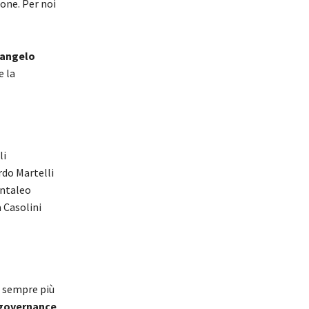
one. Per noi
cangelo
e la
li
rdo Martelli
antaleo
 Casolini
, sempre più
governance