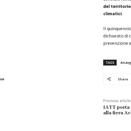
del territorio
climatici
.
Il quinquennio
dichiarato di 
prevenzione e 
TAGS
Arcang
Share
Previous article
IATT porta 
alla fiera 