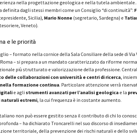
erienza nella progettazione geologica e nella tutela ambientale.
a definita dagli stessi membri come un Consiglio “di continuità”:
F
cepresidente, Sicilia),
Mario Nonne
(segretario, Sardegna) e
Tatia
tesoriere, Veneto).
a e le priorità
glio – formato nella cornice della Sala Consiliare della sede di Via 
 Roma – si prepara a un mandato caratterizzato da riforme norma
zionale più strutturato e valorizzazione della professione. Central
 delle collaborazioni con università e centri di ricerca
, insiem
 nella formazione continua
. Particolare attenzione verrà riserva
gitali
e agli
strumenti avanzati per l’analisi geologica
e la
pre
 naturali estremi
, la cui frequenza è in costante aumento.
 italiano non può essere gestito senza il contributo di chi lo conosc
profonda – ha dichiarato Troncarelli nel suo discorso di insediamen
azione territoriale, della prevenzione dei rischi naturali e dello svi