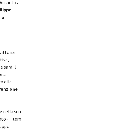
 Accanto a
ilippo
na
Vittoria
tive,
e sarà il
e a
ta alle
venzione
e nella sua
to -. I temi
luppo