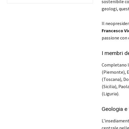
sostenibile c
geologi, quest
Il neopreside
Francesco Vi
passione con c
I membri de
Completano la 
(Piemonte), E
(Toscana), Do
(Sicilia), Pao
(Liguria).
Geologia e 
L’insediamento
centrale nelle