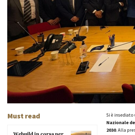
Must read
Si è insediato
Nazionale de
2030
. Alla pr
Webuild in corsa per