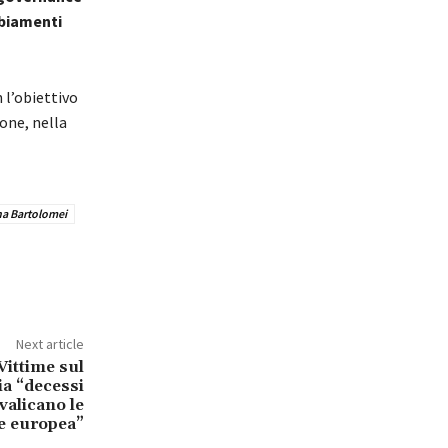
biamenti
 l’obiettivo
ione, nella
na Bartolomei
Next article
Vittime sul
ia “decessi
avalicano le
ne europea”