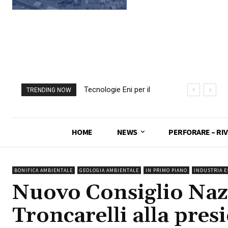
Tecnologie Eni per il
Webuild in corsa per
TRENDING NOW
monitoraggio delle
l’acquisto di Trevi.
fondazioni della
“Offerta in contanti”
Basilica di San Pietro
HOME
NEWS
PERFORARE – RIV
BONIFICA AMBIENTALE
GEOLOGIA AMBIENTALE
IN PRIMO PIANO
INDUSTRIA E
Nuovo Consiglio Nazi
Troncarelli alla pres