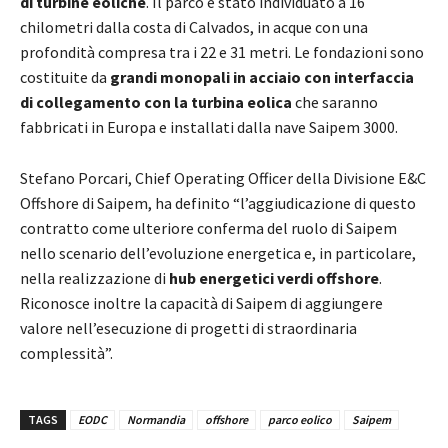
di turbine eoliche
. Il parco è stato individuato a 16
chilometri dalla costa di Calvados, in acque con una
profondità compresa tra i 22 e 31 metri. Le fondazioni sono
costituite da
grandi monopali in acciaio con interfaccia
di collegamento con la turbina eolica
che saranno
fabbricati in Europa e installati dalla nave Saipem 3000.
Stefano Porcari, Chief Operating Officer della Divisione E&C
Offshore di Saipem, ha definito “l’aggiudicazione di questo
contratto come ulteriore conferma del ruolo di Saipem
nello scenario dell’evoluzione energetica e, in particolare,
nella realizzazione di
hub energetici verdi offshore
.
Riconosce inoltre la capacità di Saipem di aggiungere
valore nell’esecuzione di progetti di straordinaria
complessità”.
TAGS
EODC
Normandia
offshore
parco eolico
Saipem