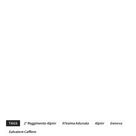
TAGS
2° Reggimento Alpini
97esima Adunata
Alpini
Genova
Salvatore Caffiero