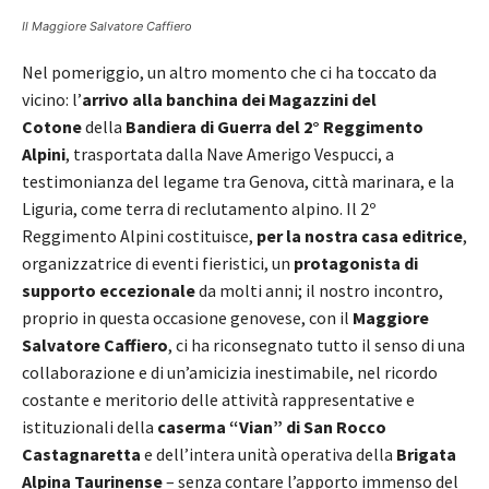
Il Maggiore Salvatore Caffiero
Nel pomeriggio, un altro momento che ci ha toccato da
vicino: l’
arrivo alla banchina dei Magazzini del
Cotone
della
Bandiera di Guerra del 2° Reggimento
Alpini
, trasportata dalla Nave Amerigo Vespucci, a
testimonianza del legame tra Genova, città marinara, e la
Liguria, come terra di reclutamento alpino. Il 2º
Reggimento Alpini costituisce,
per la nostra casa editrice
,
organizzatrice di eventi fieristici, un
protagonista di
supporto eccezionale
da molti anni; il nostro incontro,
proprio in questa occasione genovese, con il
Maggiore
Salvatore Caffiero
, ci ha riconsegnato tutto il senso di una
collaborazione e di un’amicizia inestimabile, nel ricordo
costante e meritorio delle attività rappresentative e
istituzionali della
caserma “Vian” di San Rocco
Castagnaretta
e dell’intera unità operativa della
Brigata
Alpina Taurinense
– senza contare l’apporto immenso del