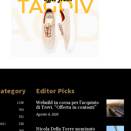
Category
Editor Picks
Webuild in corsa per l’acquisto
1338
di Trevi. “Offerta in contanti”
765
Agosto 4, 2026
351
IALI
326
Nicola Della Torre nominato
260