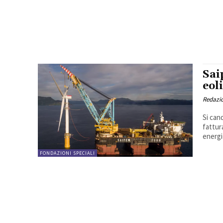
Sai
eol
Redazi
Si can
fattur
energie
FONDAZIONI SPECIALI