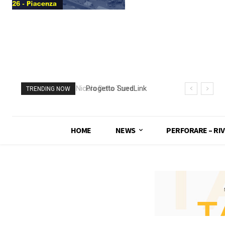
Progetto SuedLink
TRENDING NOW
(Germania)
completato scavo
con TBM del
HOME
NEWS
PERFORARE – RIV
sottoattraversamento
Elba