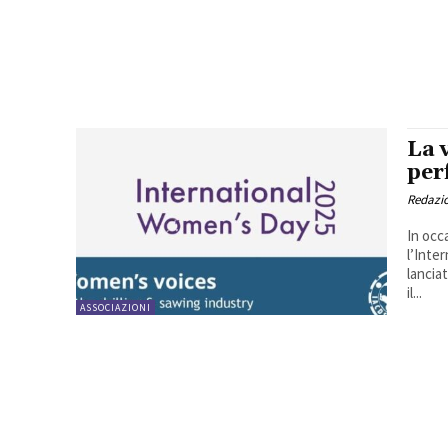
La 
per
Redazi
In occ
l’Inte
lancia
il...
ASSOCIAZIONI