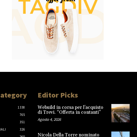
Category
Editor Picks
Webuild in corsa per l’acquisto
1338
di Trevi. “Offerta in contanti”
765
Agosto 4, 2026
351
IALI
326
Nicola Della Torre nominato
260