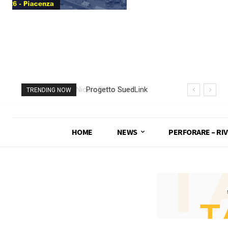
Progetto SuedLink
TRENDING NOW
(Germania)
completato scavo
con TBM del
HOME
NEWS
PERFORARE – RIV
sottoattraversamento
Elba