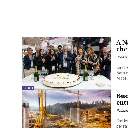
A N
che
Redazi
Cari Lettori, se dovessimo scegliere 
Natale
fosse..
EVENTI
Buo
ent
Redazi
Cari l
per l’