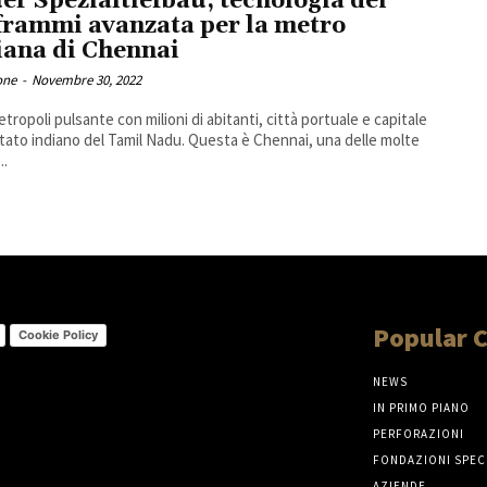
er Spezialtiefbau, tecnologia dei
frammi avanzata per la metro
iana di Chennai
one
-
Novembre 30, 2022
tropoli pulsante con milioni di abitanti, città portuale e capitale
stato indiano del Tamil Nadu. Questa è Chennai, una delle molte
..
Popular 
Cookie Policy
NEWS
IN PRIMO PIANO
PERFORAZIONI
FONDAZIONI SPEC
AZIENDE