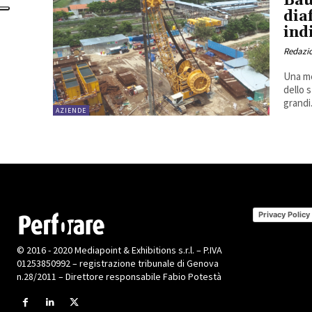
Bau
dia
ind
Redazi
Una me
dello 
grandi.
AZIENDE
Privacy Policy
© 2016 - 2020 Mediapoint & Exhibitions s.r.l. – P.IVA
01253850992 – registrazione tribunale di Genova
n.28/2011 – Direttore responsabile Fabio Potestà