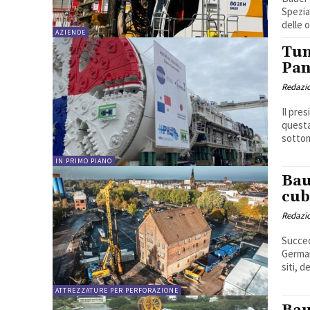
Spezia
delle o
AZIENDE
Tun
Pan
Redazi
Il pre
questa
sottom
IN PRIMO PIANO
Bau
cub
Redazi
Succed
German
siti, del
ATTREZZATURE PER PERFORAZIONE