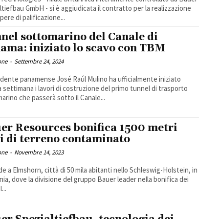
ltiefbau GmbH - si è aggiudicata il contratto per la realizzazione
pere di palificazione...
nel sottomarino del Canale di
ama: iniziato lo scavo con TBM
one
-
Settembre 24, 2024
sidente panamense José Raúl Mulino ha ufficialmente iniziato
 settimana i lavori di costruzione del primo tunnel di trasporto
arino che passerà sotto il Canale...
er Resources bonifica 1500 metri
i di terreno contaminato
one
-
Novembre 14, 2023
e a Elmshorn, città di 50 mila abitanti nello Schleswig-Holstein, in
ia, dove la divisione del gruppo Bauer leader nella bonifica dei
...