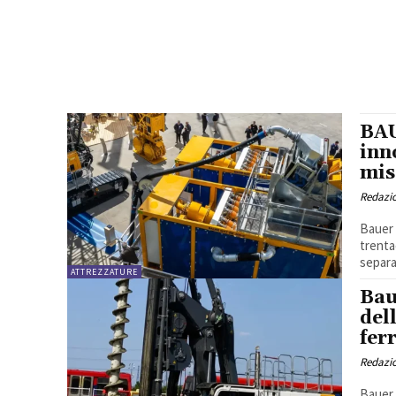
BAU
inn
mis
Redazi
Bauer 
trenta
separa
ATTREZZATURE
Bau
del
fer
Redazi
Bauer 