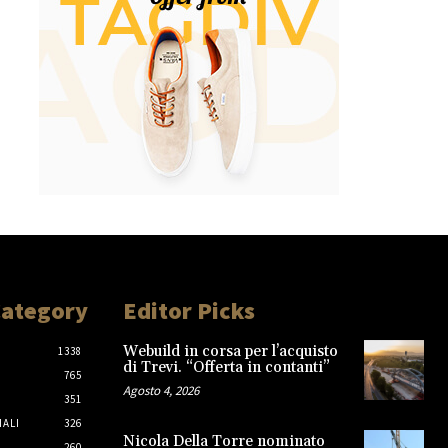
Category
Editor Picks
Webuild in corsa per l’acquisto
1338
di Trevi. “Offerta in contanti”
765
Agosto 4, 2026
351
IALI
326
Nicola Della Torre nominato
260