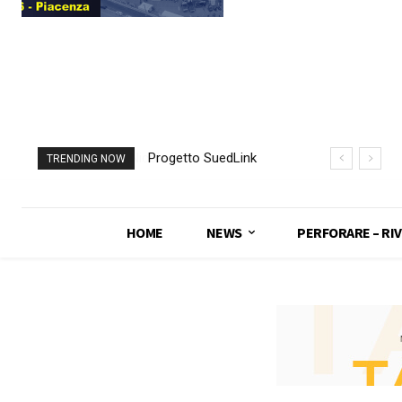
Progetto SuedLink
TRENDING NOW
(Germania)
completato scavo
con TBM del
HOME
NEWS
PERFORARE – RIV
sottoattraversamento
Elba