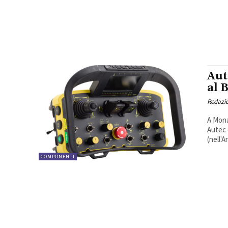
Aut
al 
Redazi
A Mona
Autec 
(nell'Ar
COMPONENTI