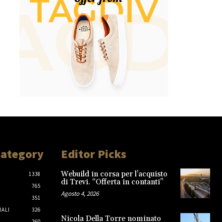
Category
Editor Picks
Webuild in corsa per l’acquisto
1338
di Trevi. “Offerta in contanti”
765
Agosto 4, 2026
351
IALI
326
Nicola Della Torre nominato
260