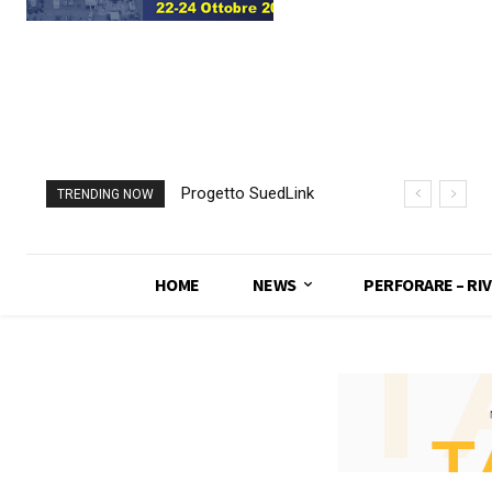
Progetto SuedLink
TRENDING NOW
(Germania)
completato scavo
con TBM del
HOME
NEWS
PERFORARE – RIV
sottoattraversamento
Elba