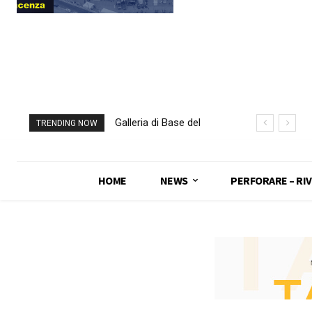
Galleria di Base del
TRENDING NOW
Brennero, Italia e
Austria si
“congiungono”
HOME
NEWS
PERFORARE – RIV