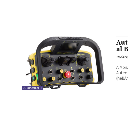
Aut
al 
Redazi
A Mona
Autec 
(nell'Ar
COMPONENTI