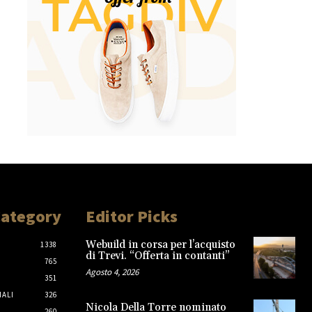
Category
Editor Picks
Webuild in corsa per l’acquisto
1338
di Trevi. “Offerta in contanti”
765
Agosto 4, 2026
351
IALI
326
Nicola Della Torre nominato
260