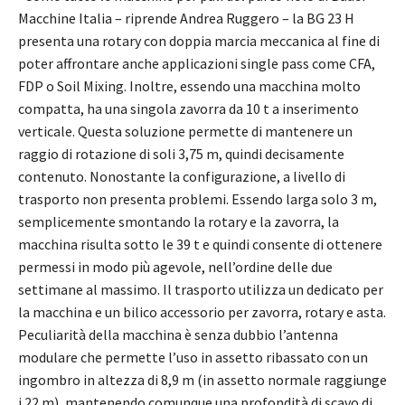
Macchine Italia – riprende Andrea Ruggero – la BG 23 H
presenta una rotary con doppia marcia meccanica al fine di
poter affrontare anche applicazioni single pass come CFA,
FDP o Soil Mixing. Inoltre, essendo una macchina molto
compatta, ha una singola zavorra da 10 t a inserimento
verticale. Questa soluzione permette di mantenere un
raggio di rotazione di soli 3,75 m, quindi decisamente
contenuto. Nonostante la configurazione, a livello di
trasporto non presenta problemi. Essendo larga solo 3 m,
semplicemente smontando la rotary e la zavorra, la
macchina risulta sotto le 39 t e quindi consente di ottenere
permessi in modo più agevole, nell’ordine delle due
settimane al massimo. Il trasporto utilizza un dedicato per
la macchina e un bilico accessorio per zavorra, rotary e asta.
Peculiarità della macchina è senza dubbio l’antenna
modulare che permette l’uso in assetto ribassato con un
ingombro in altezza di 8,9 m (in assetto normale raggiunge
i 22 m), mantenendo comunque una profondità di scavo di