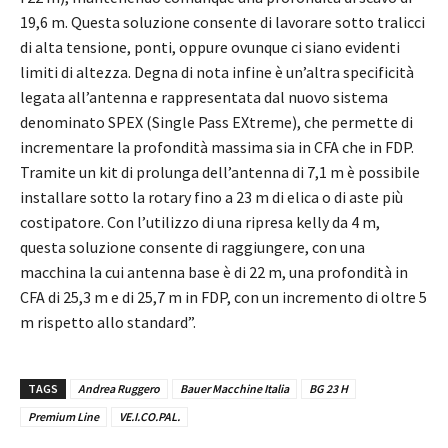
19,6 m. Questa soluzione consente di lavorare sotto tralicci
di alta tensione, ponti, oppure ovunque ci siano evidenti
limiti di altezza. Degna di nota infine è un’altra specificità
legata all’antenna e rappresentata dal nuovo sistema
denominato SPEX (Single Pass EXtreme), che permette di
incrementare la profondità massima sia in CFA che in FDP.
Tramite un kit di prolunga dell’antenna di 7,1 m è possibile
installare sotto la rotary fino a 23 m di elica o di aste più
costipatore. Con l’utilizzo di una ripresa kelly da 4 m,
questa soluzione consente di raggiungere, con una
macchina la cui antenna base è di 22 m, una profondità in
CFA di 25,3 m e di 25,7 m in FDP, con un incremento di oltre 5
m rispetto allo standard”.
TAGS
Andrea Ruggero
Bauer Macchine Italia
BG 23 H
Premium Line
VE.I.CO.PAL.