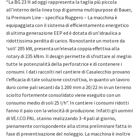
“La BG 23 H ad oggi rappresenta la taglia più piccola
all’interno della linea top di gamma multipurpose di Bauer,
la Premium Line – specifica Ruggero – La macchina è
equipaggiata con il sistema di efficientamento energetico
di ultima generazione EEP ed è dotata di un’idraulica a
ridottissima perdita di carico. Nonostante un motore da
‘soli’ 205 kW, presenta un’elevata coppia effettiva alla
rotary di 235 kNm. Il design permette di sfruttare al meglio
tutte le potenzialità della perforatrice e di contenere i
consumi. I dati raccolti nel cantiere di Casalecchio provano
l’efficacia di tale soluzione costruttiva, in quanto un lavoro
duro come pali secanti da 1.200 mm a 20/22 m in un terreno
sciolto fortemente consolidato viene eseguito con un
consumo medio di soli 25 l/h”. In cantiere i consumi ridotti
fanno il paio con la velocità di produzione. Infatti gli uomini
di VE.I.CO.PAL. stanno realizzando 3-4 pali al giorno,
pienamente corrispondente alla stima preliminare fatta in
fase di preventivazione del noleggio. La macchina è inoltre