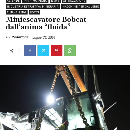
AZIENDE
IN PRIMO PIANO
NEWS
ATTREZZATURE
INDUSTRIA ESTRATTIVA-MINERARIA
MACCHINE PER GALLERIE
TUNNELLING
POZZI
Miniescavatore Bobcat
dall’anima “fluida”
Luglio 23, 2024
By
Redazione