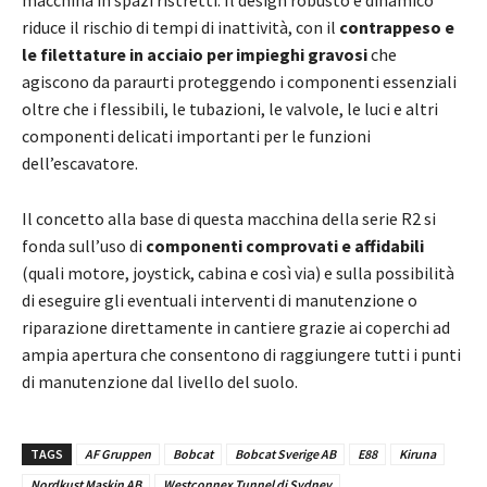
macchina in spazi ristretti. Il design robusto e dinamico
riduce il rischio di tempi di inattività, con il
contrappeso e
le filettature in acciaio per impieghi gravosi
che
agiscono da paraurti proteggendo i componenti essenziali
oltre che i flessibili, le tubazioni, le valvole, le luci e altri
componenti delicati importanti per le funzioni
dell’escavatore.
Il concetto alla base di questa macchina della serie R2 si
fonda sull’uso di
componenti
comprovati e affidabili
(quali motore, joystick, cabina e così via) e sulla possibilità
di eseguire gli eventuali interventi di manutenzione o
riparazione direttamente in cantiere grazie ai coperchi ad
ampia apertura che consentono di raggiungere tutti i punti
di manutenzione dal livello del suolo.
TAGS
AF Gruppen
Bobcat
Bobcat Sverige AB
E88
Kiruna
Nordkust Maskin AB
Westconnex Tunnel di Sydney