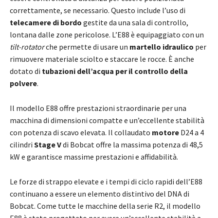
correttamente, se necessario. Questo include l’uso di
telecamere di bordo
gestite da una sala di controllo,
lontana dalle zone pericolose. L’E88 è equipaggiato con un
tilt-rotator
che permette di usare un
martello idraulico
per
rimuovere materiale sciolto e staccare le rocce. È anche
dotato di
tubazioni dell’acqua per il controllo della
polvere
.
Il modello E88 offre prestazioni straordinarie per una
macchina di dimensioni compatte e un’eccellente stabilità
con potenza di scavo elevata. Il collaudato
motore
D24 a 4
cilindri
Stage V
di Bobcat offre la massima potenza di 48,5
kW e garantisce massime prestazioni e affidabilità.
Le forze di strappo elevate e i tempi di ciclo rapidi dell’E88
continuano a essere un elemento distintivo del DNA di
Bobcat. Come tutte le macchine della serie R2, il modello