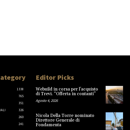
Category
Editor Picks
Webuild in corsa per l’acquisto
1338
di Trevi. “Offerta in contanti”
765
Agosto 4, 2026
351
IALI
326
Nicola Della Torre nominato
260
Direttore Generale di
241
Fondamenta