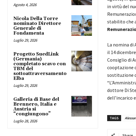
Agosto 4, 2026
in virtù del n
Remunerazione
Nicola Della Torre
stabilito che 
nominato Direttore
Generale di
Remunerazi
Fondamenta
Luglio 29, 2026
La nomina di 
il 14 dicembre
Progetto SuedLink
(Germania)
Consiglio di A
completato scavo con
cooptazione di
TBM del
sottoattraversamento
sostituzione 
Elba
“L’Amministra
Luglio 29, 2026
dottore Di St
dell’incarico 
Galleria di Base del
Brennero, Italia e
Austria si
“congiungono”
TAGS
Alessan
Luglio 28, 2026
Share