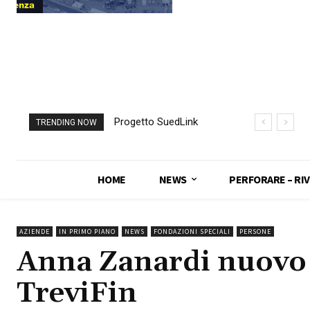
Progetto SuedLink
TRENDING NOW
(Germania)
completato scavo
con TBM del
HOME
NEWS
PERFORARE – RIV
sottoattraversamento
Elba
AZIENDE
IN PRIMO PIANO
NEWS
FONDAZIONI SPECIALI
PERSONE
Anna Zanardi nuovo 
TreviFin