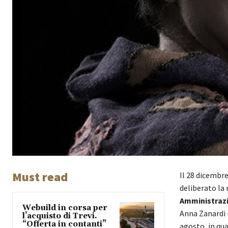
Must read
Il 28 dicembre
deliberato la
Amministrazi
Webuild in corsa per
Anna Zanardi 
l’acquisto di Trevi.
“Offerta in contanti”
agosto, in qua