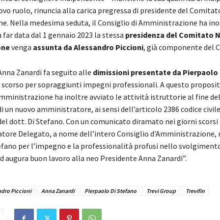
uovo ruolo, rinuncia alla carica pregressa di presidente del Comita
. Nella medesima seduta, il Consiglio di Amministrazione ha ino
a far data dal 1 gennaio 2023 la stessa
presidenza del Comitato 
one
venga
assunta da Alessandro Piccioni
, già componente del 
Anna Zanardi fa seguito alle
dimissioni presentate da Pierpaolo
 scorso per sopraggiunti impegni professionali. A questo proposito
mministrazione ha inoltre avviato le attività istruttorie al fine de
 un nuovo amministratore, ai sensi dell’articolo 2386 codice civile
del dott. Di Stefano. Con un comunicato diramato nei giorni scorsi
tore Delegato, a nome dell’intero Consiglio d’Amministrazione, ri
efano per l’impegno e la professionalità profusi nello svolgiment
ed augura buon lavoro alla neo Presidente Anna Zanardi”.
dro Piccioni
Anna Zanardi
Pierpaolo Di Stefano
Trevi Group
Trevifin