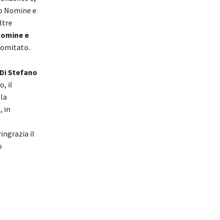
to Nomine e
ltre
Nomine e
Comitato.
 Di Stefano
, il
lla
, in
ngrazia il
o