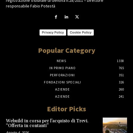
registrazione tribunale di Genova n.28/2011 – Direttore
responsabile Fabio Potestà
Privacy Policy
Cookie Policy
Popular Category
NEWS
1338
IN PRIMO PIANO
765
PERFORAZIONI
351
FONDAZIONI SPECIALI
326
AZIENDE
260
AZIENDE
241
Editor Picks
Webuild in corsa per l’acquisto di Trevi.
“Offerta in contanti”
Agosto 4, 2026