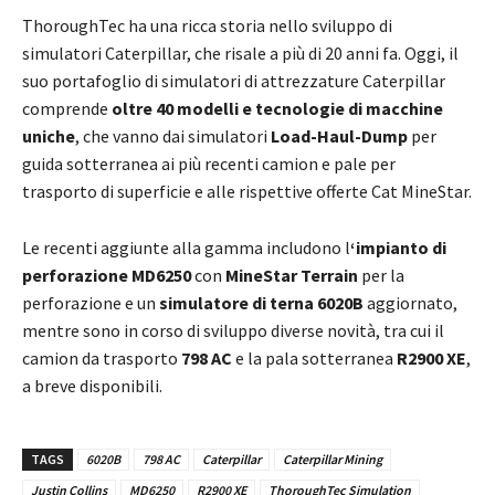
ThoroughTec ha una ricca storia nello sviluppo di
simulatori Caterpillar, che risale a più di 20 anni fa. Oggi, il
suo portafoglio di simulatori di attrezzature Caterpillar
comprende
oltre 40 modelli e tecnologie di macchine
uniche
, che vanno dai simulatori
Load-Haul-Dump
per
guida sotterranea ai più recenti camion e pale per
trasporto di superficie e alle rispettive offerte Cat MineStar.
Le recenti aggiunte alla gamma includono l
‘impianto di
perforazione MD6250
con
MineStar Terrain
per la
perforazione e un
simulatore di terna 6020B
aggiornato,
mentre sono in corso di sviluppo diverse novità, tra cui il
camion da trasporto
798 AC
e la pala sotterranea
R2900 XE
,
a breve disponibili.
TAGS
6020B
798 AC
Caterpillar
Caterpillar Mining
Justin Collins
MD6250
R2900 XE
ThoroughTec Simulation