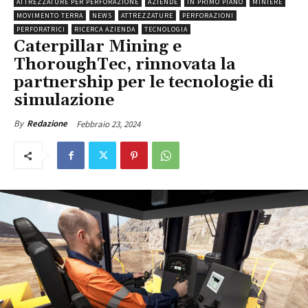
ATTREZZATURE PER PERFORAZIONE
AZIENDE
IN PRIMO PIANO
MINIERE
MOVIMENTO TERRA
NEWS
ATTREZZATURE
PERFORAZIONI
PERFORATRICI
RICERCA AZIENDA
TECNOLOGIA
Caterpillar Mining e
ThoroughTec, rinnovata la
partnership per le tecnologie di
simulazione
Febbraio 23, 2024
By
Redazione