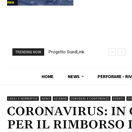
Progetto SuedLink
TRENDING NOW
(Germania)
completato scavo
con TBM del
HOME
NEWS
PERFORARE – RIV
sottoattraversamento
Elba
LEGGI E NORMATIVE
NEWS
AZIENDE
CONVEGNI E CONFERENZE
EVENTI
FI
CORONAVIRUS: IN 
PER IL RIMBORSO 