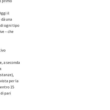
il primo
ggi il
– dà una
di ogni tipo
ive – che
tivo
e, a seconda
a
ostanze),
vista per la
 entro 15
di pari