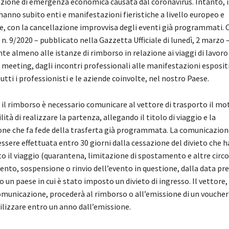
uazione di emergenza economica causata dal coronavirus. Intanto, 
hanno subito enti e manifestazioni fieristiche a livello europeo e
e, con la cancellazione improvvisa degli eventi già programmati. O
n. 9/2020 – pubblicato nella Gazzetta Ufficiale di lunedì, 2 marzo 
te almeno alle istanze di rimborso in relazione ai viaggi di lavoro 
ai meeting, dagli incontri professionali alle manifestazioni esposit
tti i professionisti e le aziende coinvolte, nel nostro Paese.
 il rimborso è necessario comunicare al vettore di trasporto il mo
lità di realizzare la partenza, allegando il titolo di viaggio e la
e che fa fede della trasferta già programmata. La comunicazion
 essere effettuata entro 30 giorni dalla cessazione del divieto che h
o il viaggio (quarantena, limitazione di spostamento e altre circ
nto, sospensione o rinvio dell’evento in questione, dalla data pre
 un paese in cui è stato imposto un divieto di ingresso. Il vettore,
omunicazione, procederà al rimborso o all’emissione di un voucher 
ilizzare entro un anno dall’emissione.