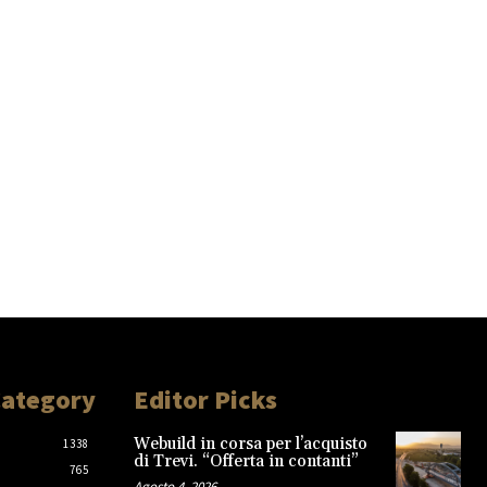
Category
Editor Picks
Webuild in corsa per l’acquisto
1338
di Trevi. “Offerta in contanti”
765
Agosto 4, 2026