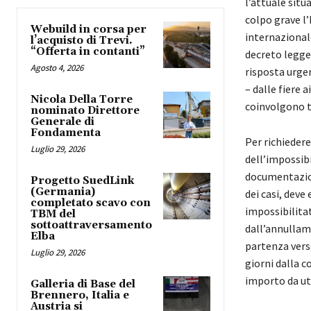
l’attuale sit
colpo grave l’
Webuild in corsa per
internazional
l’acquisto di Trevi.
“Offerta in contanti”
decreto legge 
Agosto 4, 2026
risposta urgen
– dalle fiere 
Nicola Della Torre
coinvolgono tu
nominato Direttore
Generale di
Fondamenta
Per richiedere
Luglio 29, 2026
dell’impossibi
documentazion
Progetto SuedLink
(Germania)
dei casi, deve
completato scavo con
impossibilitat
TBM del
sottoattraversamento
dall’annullame
Elba
partenza verso
Luglio 29, 2026
giorni dalla c
importo da ut
Galleria di Base del
Brennero, Italia e
Austria si