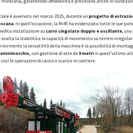
 mineraria, garantendo affidabilità e precisione anche in condizio
iciale è avvenuto nel marzo 2025, durante un
progetto di estrazion
Toscana
. In quell’occasione, la Mi45 ha evidenziato tutte le sue pot
nedita installazione su
carro cingolato doppio e oscillante
, una
 esalta la stabilità e la capacità di movimento su terreni irregolari
eriormente la versatilità della macchina è la possibilità di monta
semirimorchio
, con gestione di aste da
9 metri
in quest’ultimo al
osì le operazioni di carico e scarico in cantiere.