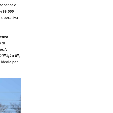
 potente e
oi
33.000
à operativa
senza
 di
e. A
7″1/2 x 8″
,
, ideale per