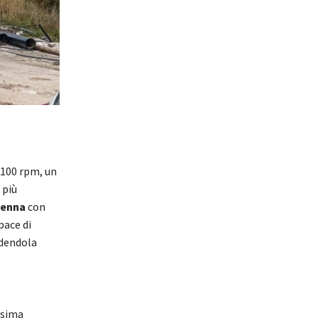
100 rpm, un
 più
tenna
con
pace di
ndendola
ssima