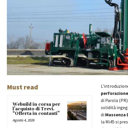
Must read
L’introduzion
perforazion
di Parola (PR
Webuild in corsa per
solidità inge
l’acquisto di Trevi.
“Offerta in contanti”
di
Massenza D
Agosto 4, 2026
la Mi45 si pre