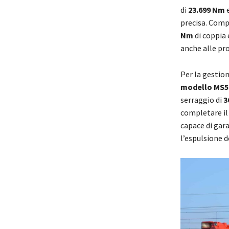
di
23.699 Nm
e
precisa. Comp
Nm
di coppia 
anche alle pr
Per la gestion
modello MS5
serraggio di
3
completare il 
capace di gar
l’espulsione d