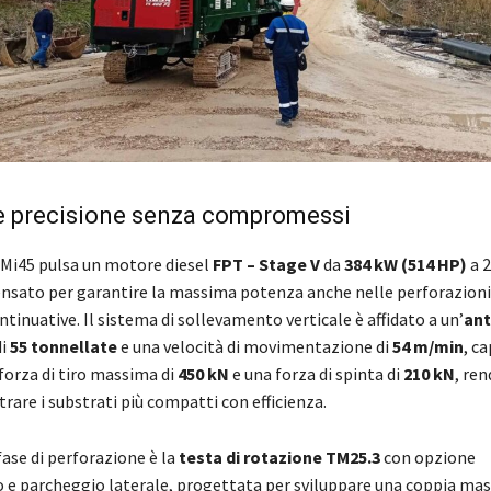
e precisione senza compromessi
a Mi45 pulsa un motore diesel
FPT – Stage V
da
384 kW (514 HP)
a 2
nsato per garantire la massima potenza anche nelle perforazioni
tinuative. Il sistema di sollevamento verticale è affidato a un’
an
di
55 tonnellate
e una velocità di movimentazione di
54 m/min
, ca
forza di tiro massima di
450 kN
e una forza di spinta di
210 kN
, re
rare i substrati più compatti con efficienza.
 fase di perforazione è la
testa di rotazione TM25.3
con opzione
e parcheggio laterale, progettata per sviluppare una coppia ma