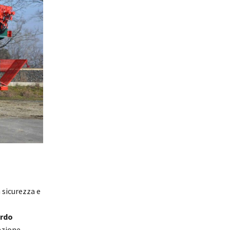
 sicurezza e
ordo
azione.