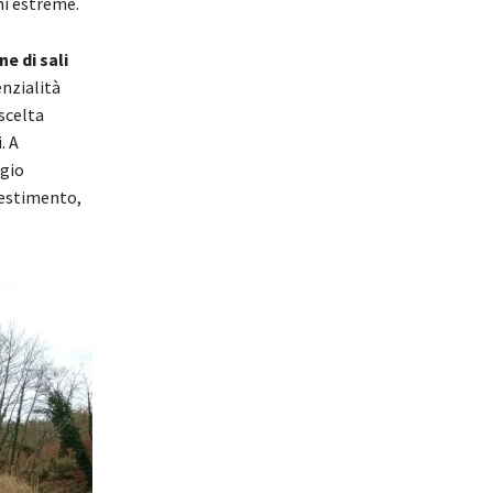
ni estreme.
e di sali
enzialità
 scelta
. A
ggio
lestimento,