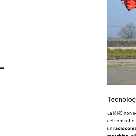
Tecnologi
La Mi45 non ec
del controllo
un
radiocoma
macchina
, o