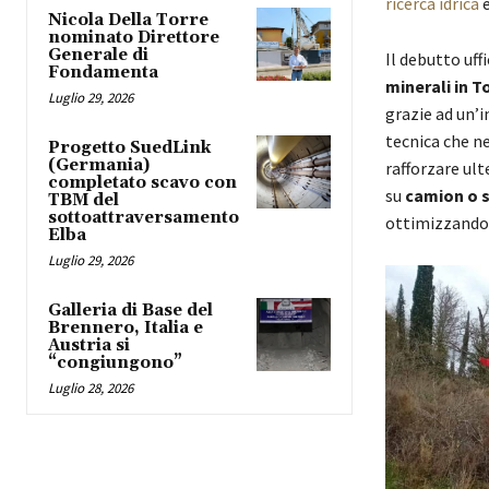
ricerca idrica
e
Nicola Della Torre
nominato Direttore
Generale di
Il debutto uff
Fondamenta
minerali in 
Luglio 29, 2026
grazie ad un’i
tecnica che ne
Progetto SuedLink
(Germania)
rafforzare ult
completato scavo con
su
camion o 
TBM del
sottoattraversamento
ottimizzando c
Elba
Luglio 29, 2026
Galleria di Base del
Brennero, Italia e
Austria si
“congiungono”
Luglio 28, 2026