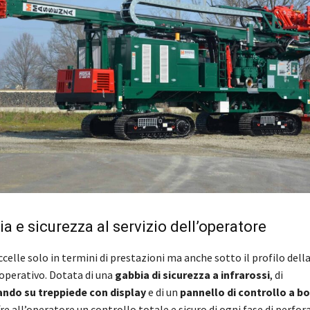
a e sicurezza al servizio dell’operatore
celle solo in termini di prestazioni ma anche sotto il profilo della
 operativo. Dotata di una
gabbia di sicurezza a infrarossi
, di
ndo su treppiede con display
e di un
pannello di controllo a b
ffre all’operatore un controllo totale e sicuro di ogni fase di perfor