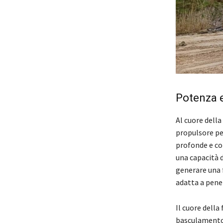
Potenza 
Al cuore dell
propulsore pe
profonde e con
una capacità 
generare una 
adatta a penet
Il cuore della
basculamento 