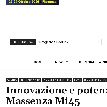
Progetto SuedLink
TRENDING NOW
(Germania)
completato scavo
con TBM del
HOME
NEWS
PERFORARE – RIV
sottoattraversamento
Elba
AZIENDE
IN PRIMO PIANO
INDUSTRIA ESTRATTIVA
NEWS
INDUSTRIA ESTRAT
Innovazione e potenz
Massenza Mi45