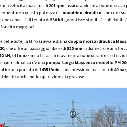
 una velocità massima di
201 rpm
, assicurando un’azione di scavo
lementare a questa potenza è il
mandrino idraulico
, che con i su
e una capacità di tenuta di
550 kN
garantisce stabilità e affidabilit
ofondità maggiori.
e delle aste, la Mi45 si avvale di una
doppia morsa idraulica Mas
20
, che offre un passaggio libero di
520 mm
di diametro e una forza
62 kN
, ottimizzando le fasi di movimentazione durante l’estrazion
quadro idraulico c’è una
pompa fango Massenza modello PM 200 
antire una portata di
1435 l/min
a una pressione massima di
40 bar
ei detriti anche nelle operazioni più gravose.