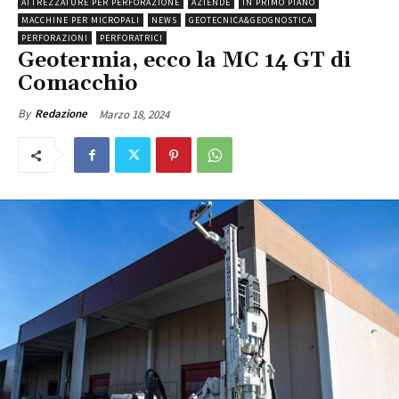
ATTREZZATURE PER PERFORAZIONE
AZIENDE
IN PRIMO PIANO
MACCHINE PER MICROPALI
NEWS
GEOTECNICA&GEOGNOSTICA
PERFORAZIONI
PERFORATRICI
Geotermia, ecco la MC 14 GT di
Comacchio
Marzo 18, 2024
By
Redazione