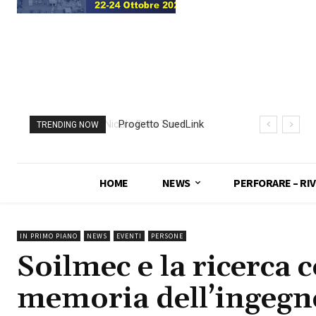
Progetto SuedLink
TRENDING NOW
(Germania)
completato scavo
con TBM del
HOME
NEWS
PERFORARE – RIV
sottoattraversamento
Elba
IN PRIMO PIANO
NEWS
EVENTI
PERSONE
Soilmec e la ricerca 
memoria dell’ingegn