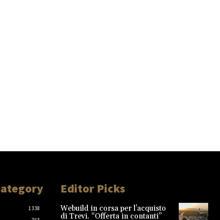
Category
Editor Picks
Webuild in corsa per l’acquisto
1338
di Trevi. “Offerta in contanti”
765