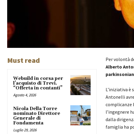
Must read
Per volontà de
Alberto Anto
parkinsoniani
Webuild in corsa per
l’acquisto di Trevi.
“Offerta in contanti”
L’iniziativa è
Agosto 4, 2026
Antonelli avr
complicanze le
Nicola Della Torre
l’ingegnere ha
nominato Direttore
Generale di
dalla dirigenz
Fondamenta
famiglia ha po
Luglio 29, 2026