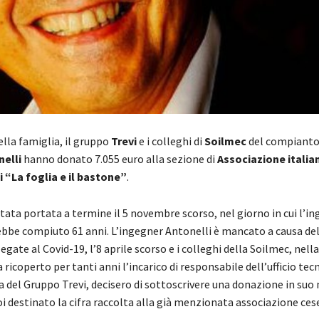
lla famiglia, il gruppo
Trevi
e i colleghi di
Soilmec
del compianto
nelli
hanno donato 7.055 euro alla sezione di
Associazione italia
 “La foglia e il bastone”
.
 stata portata a termine il 5 novembre scorso, nel giorno in cui l’i
ebbe compiuto 61 anni. L’ingegner Antonelli è mancato a causa del
gate al Covid-19, l’8 aprile scorso e i colleghi della Soilmec, nell
 ricoperto per tanti anni l’incarico di responsabile dell’ufficio tecn
a del Gruppo Trevi, decisero di sottoscrivere una donazione in suo
i destinato la cifra raccolta alla già menzionata associazione ces