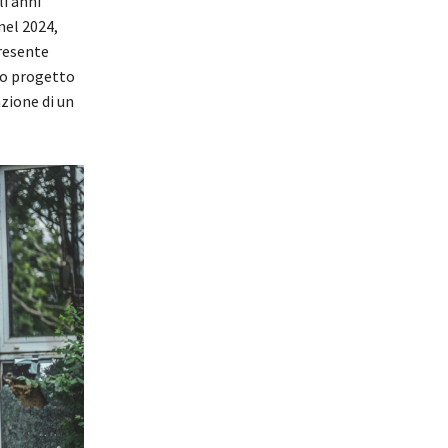
li anni
nel 2024,
presente
to progetto
azione di un