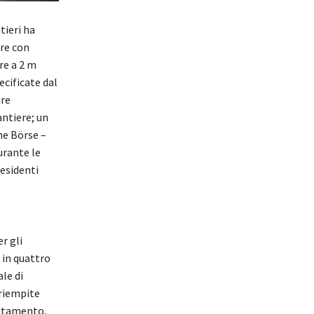
tieri ha
are con
re a 2 m
ecificate dal
are
antiere; un
he Börse –
urante le
residenti
r gli
 in quattro
ale di
 riempite
letamento,