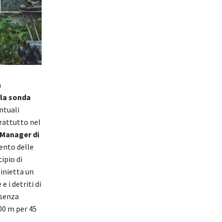
a
lla sonda
ntuali
rattutto nel
 Manager di
ento delle
ipio di
 inietta un
 i detriti di
 senza
00 m per 45