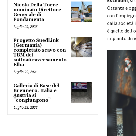
Eschborn
; si
Nicola Della Torre
Ottanta e oggi
nominato Direttore
Generale di
con l’impiego 
Fondamenta
dalla società
Luglio 29, 2026
è quello dell’
impianto di r
Progetto SuedLink
(Germania)
completato scavo con
TBM del
sottoattraversamento
Elba
Luglio 29, 2026
Galleria di Base del
Brennero, Italia e
Austria si
“congiungono”
Luglio 28, 2026