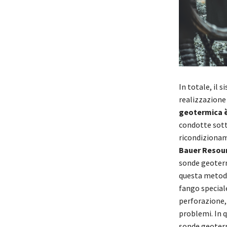
In totale, il 
realizzazione 
geotermica è
condotte sott
ricondizioname
Bauer Resou
sonde geoterm
questa metodol
fango speciale
perforazione,
problemi. In q
sonde geoter