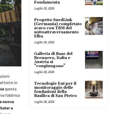
Fondamenta
Luglio 29, 2026
Progetto SuedLink
(Germania) completato
scavo con TBM del
sottoattraversamento
Elba
Luglio 29, 2026
Galleria di Base del
Brennero, Italia e
Austria si
“congiungono”
Luglio 28, 2026
azioni
attutto in
Tecnologie Eni per il
monitoraggio delle
nia
questa
fondazioni della
Una fabbrica
Basilica di San Pietro
la nuova
Luglio 28, 2026
haler a