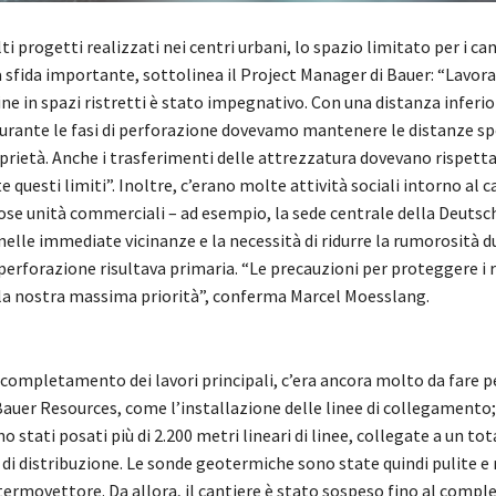
 progetti realizzati nei centri urbani, lo spazio limitato per i can
 sfida importante, sottolinea il Project Manager di Bauer: “Lavor
e in spazi ristretti è stato impegnativo. Con una distanza inferio
 durante le fasi di perforazione dovevamo mantenere le distanze sp
prietà. Anche i trasferimenti delle attrezzatura dovevano rispett
questi limiti”. Inoltre, c’erano molte attività sociali intorno al c
ose unità commerciali – ad esempio, la sede centrale della Deutsc
nelle immediate vicinanze e la necessità di ridurre la rumorosità d
perforazione risultava primaria. “Le precauzioni per proteggere i 
a nostra massima priorità”, conferma Marcel Moesslang.
completamento dei lavori principali, c’era ancora molto da fare pe
 Bauer Resources, come l’installazione delle linee di collegamento;
 stati posati più di 2.200 metri lineari di linee, collegate a un tot
 di distribuzione. Le sonde geotermiche sono state quindi pulite e
 termovettore. Da allora, il cantiere è stato sospeso fino al comp