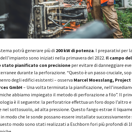
sistema potrà generare più di
200 kW di potenza
. I preparativi per l
dell’impianto sono iniziati nella primavera del 2022.
Il campo de
 stato pianificato con precisione
per evitare di danneggiare eve
erranee durante la perforazione. “Questo è un passo cruciale, sop
nro degli edifici esistenti – osserva
Marcel Moesslang, Project
rces GmbH
– Una volta terminata la pianificazione, nell’insediam
iche abbiamo impiegato il metodo di perforazione a filo”. Il princ
ogia è il seguente: la perforatrice effettua un foro dopo l’altro e
 nel sottosuolo, ad alta pressione. Questo fango estrae il liquame e
 in modo che le sonde possano essere installate successivamente
uesto modo sono stati realizzati a Eschborn fori più profondi di 1
miche.