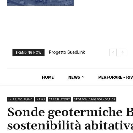
Progetto SuedLink
TRENDING NOW
(Germania)
completato scavo
con TBM del
HOME
NEWS
PERFORARE – RIV
sottoattraversamento
Elba
IN PRIMO PIANO
NEWS
CASE HISTORY
GEOTECNICA&GEOGNOSTICA
Sonde geotermiche B
sostenibilità abitativ