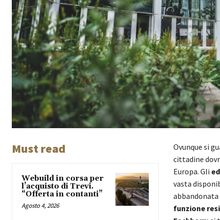
Must read
Ovunque si gua
cittadine dov
Europa. Gli
ed
Webuild in corsa per
vasta disponib
l’acquisto di Trevi.
“Offerta in contanti”
abbandonata o
Agosto 4, 2026
funzione res