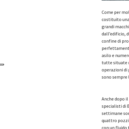
Come per molti
costituito una
grandi macchin
dall’edificio,
confine di pro
perfettamente 
asilo e numer
tutte situate 
operazioni di 
sono sempre l
Anche dopo il 
specialisti di
settimane sono
quattro pozzi
con un fluido