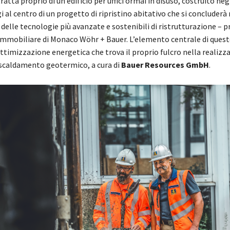
 tratta proprio di un edificio per uffici ormai in disuso, costruito neg
 al centro di un progetto di ripristino abitativo che si concluderà 
delle tecnologie più avanzate e sostenibili di ristrutturazione – 
 immobiliare di Monaco Wöhr + Bauer. L’elemento centrale di ques
ottimizzazione energetica che trova il proprio fulcro nella realizz
iscaldamento geotermico, a cura di
Bauer Resources GmbH
.