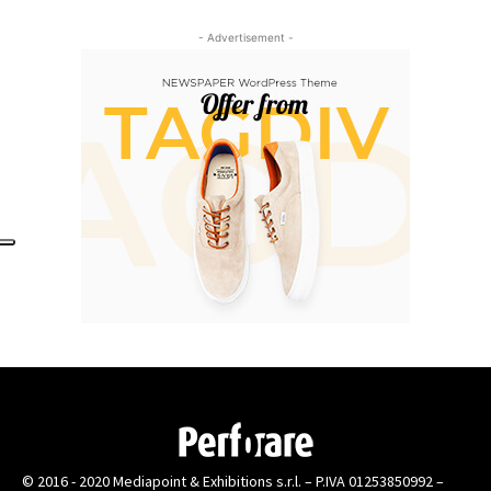
- Advertisement -
© 2016 - 2020 Mediapoint & Exhibitions s.r.l. – P.IVA 01253850992 –