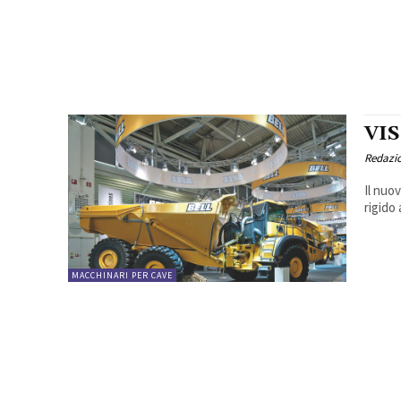
VI
Redazi
Il nuo
rigido 
MACCHINARI PER CAVE