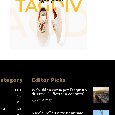
Category
Editor Picks
Webuild in corsa per l’acquisto
1338
di Trevi. “Offerta in contanti”
765
Agosto 4, 2026
351
IALI
326
Nicola Della Torre nominato
260