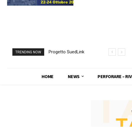
Progetto SuedLink
TRENDING NOW
(Germania)
completato scavo
con TBM del
HOME
NEWS
PERFORARE – RIV
sottoattraversamento
Elba