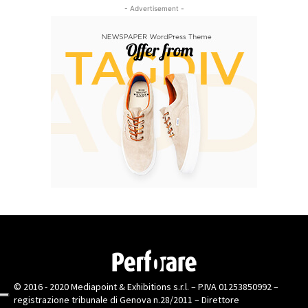
- Advertisement -
© 2016 - 2020 Mediapoint & Exhibitions s.r.l. – P.IVA 01253850992 –
registrazione tribunale di Genova n.28/2011 – Direttore