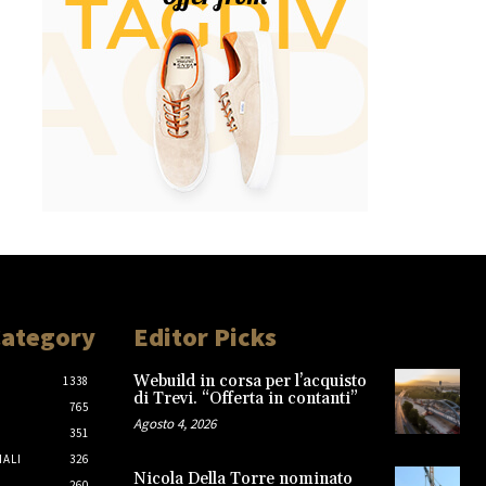
Category
Editor Picks
Webuild in corsa per l’acquisto
1338
di Trevi. “Offerta in contanti”
765
Agosto 4, 2026
351
IALI
326
Nicola Della Torre nominato
260