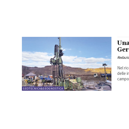
Una
Ger
Redazi
Nel ri
delle 
campo i
GEOTECNICA&GEOGNOSTICA