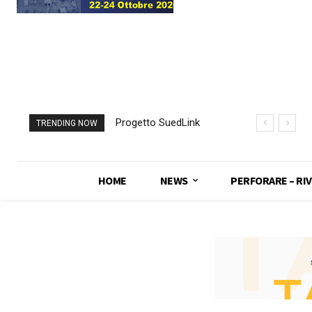
Progetto SuedLink
TRENDING NOW
(Germania)
completato scavo
con TBM del
HOME
NEWS
PERFORARE – RIV
sottoattraversamento
Elba