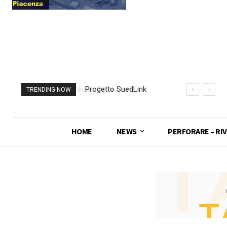
Progetto SuedLink
TRENDING NOW
(Germania)
completato scavo
con TBM del
HOME
NEWS
PERFORARE – RIV
sottoattraversamento
Elba