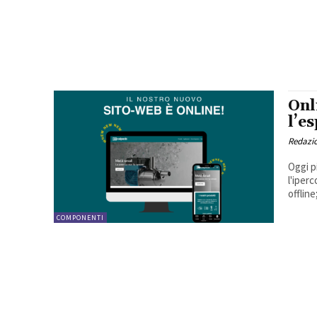
Onl
l’e
Redazi
Oggi p
l'iper
offline;
COMPONENTI