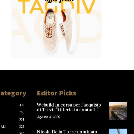
Category
Editor Picks
Webuild in corsa per l’acquisto
1338
di Trevi. “Offerta in contanti”
765
Agosto 4, 2026
351
IALI
326
Nicola Della Torre nominato
260