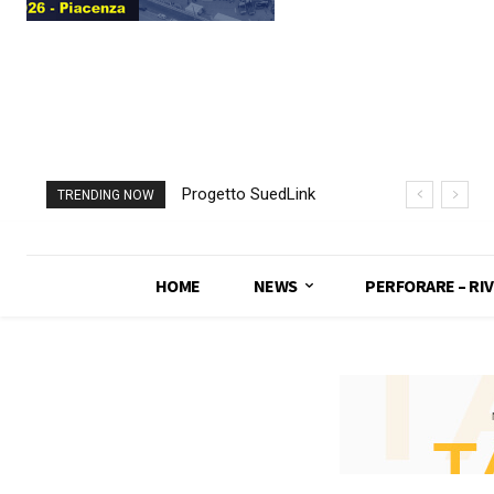
Progetto SuedLink
TRENDING NOW
(Germania)
completato scavo
con TBM del
HOME
NEWS
PERFORARE – RIV
sottoattraversamento
Elba