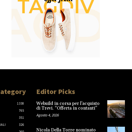
Category
Editor Picks
Webuild in corsa per l’acquisto
1338
di Trevi. “Offerta in contanti”
765
Agosto 4, 2026
351
IALI
326
Nicola Della Torre nominato
260