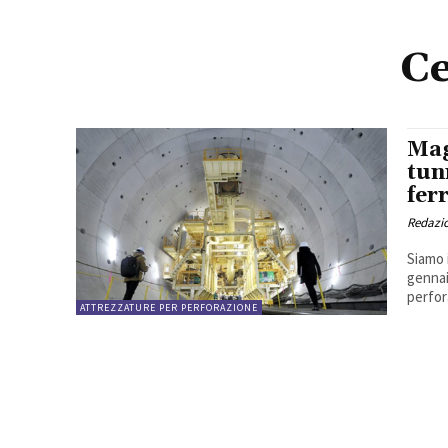
Ce
Mag
tun
fer
Redazi
Siamo 
gennai
perfor
ATTREZZATURE PER PERFORAZIONE