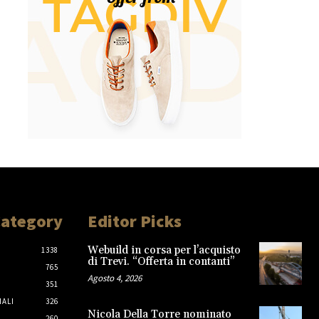
Category
Editor Picks
Webuild in corsa per l’acquisto
1338
di Trevi. “Offerta in contanti”
765
Agosto 4, 2026
351
IALI
326
Nicola Della Torre nominato
260