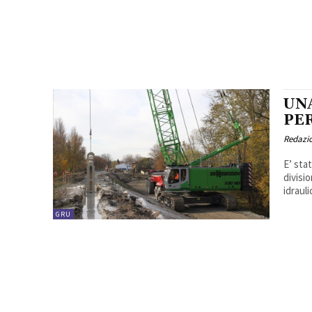
UN
PE
Redazi
E’ sta
divisi
idrauli
GRU