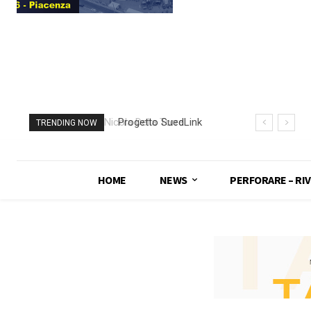
Progetto SuedLink
TRENDING NOW
(Germania)
completato scavo
con TBM del
HOME
NEWS
PERFORARE – RIV
sottoattraversamento
Elba