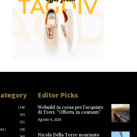
Category
Editor Picks
Webuild in corsa per l’acquisto
1338
di Trevi. “Offerta in contanti”
765
Agosto 4, 2026
351
IALI
326
Nicola Della Torre nominato
260