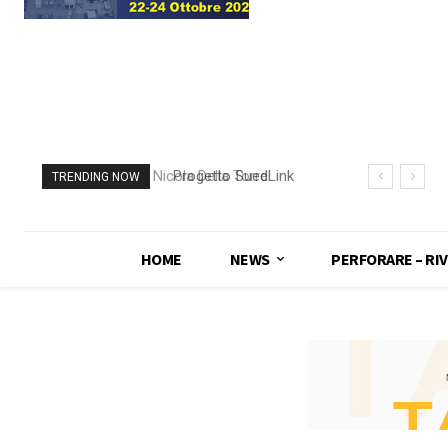
Progetto SuedLink
TRENDING NOW
(Germania)
completato scavo
con TBM del
HOME
NEWS
PERFORARE – RIV
sottoattraversamento
Elba