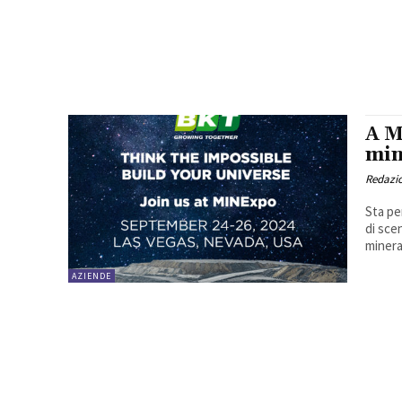
A M
min
Redazi
Sta pe
di sce
minerar
AZIENDE