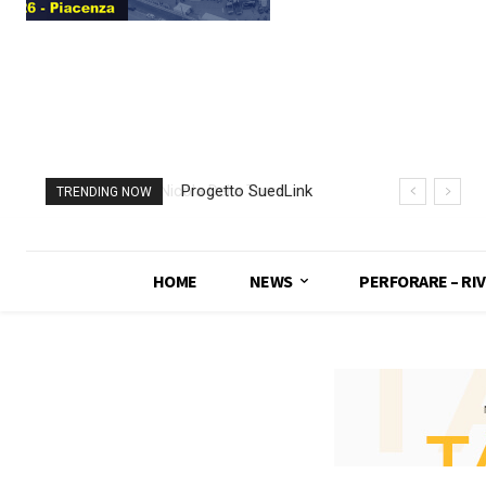
Progetto SuedLink
TRENDING NOW
(Germania)
completato scavo
con TBM del
HOME
NEWS
PERFORARE – RIV
sottoattraversamento
Elba