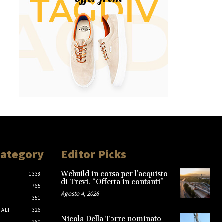
Category
Editor Picks
Webuild in corsa per l’acquisto
1338
di Trevi. “Offerta in contanti”
765
Agosto 4, 2026
351
IALI
326
Nicola Della Torre nominato
260