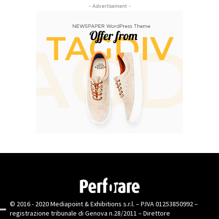
- Advertisement -
© 2016 - 2020 Mediapoint & Exhibitions s.r.l. – P.IVA 01253850992 –
registrazione tribunale di Genova n.28/2011 – Direttore