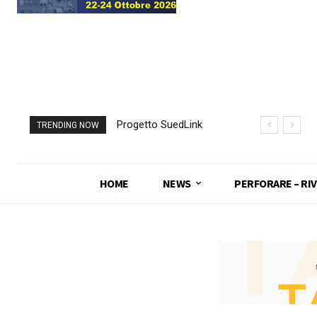
Progetto SuedLink
TRENDING NOW
(Germania)
completato scavo
con TBM del
HOME
NEWS
PERFORARE – RIV
sottoattraversamento
Elba