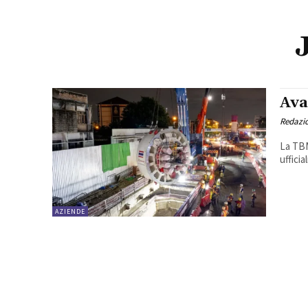
Ava
Redazi
La TBM
ufficia
AZIENDE