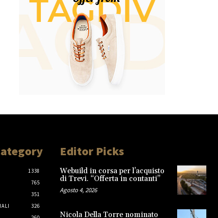
Category
Editor Picks
Webuild in corsa per l’acquisto
1338
di Trevi. “Offerta in contanti”
765
Agosto 4, 2026
351
IALI
326
Nicola Della Torre nominato
260