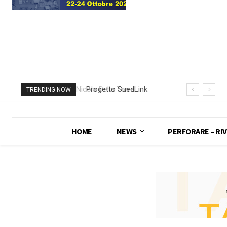
Progetto SuedLink
TRENDING NOW
(Germania)
completato scavo
con TBM del
HOME
NEWS
PERFORARE – RIV
sottoattraversamento
Elba