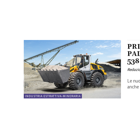
PR
PA
538
Redazi
Le nuo
anche i
INDUSTRIA ESTRATTIVA-MINERARIA