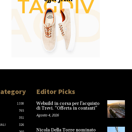
Category
Editor Picks
Webuild in corsa per l’acquisto
1338
di Trevi. “Offerta in contanti”
765
Agosto 4, 2026
351
IALI
326
Nicola Della Torre nominato
260