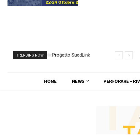
Progetto SuedLink
TRENDING NOW
(Germania)
completato scavo
con TBM del
HOME
NEWS
PERFORARE – RIV
sottoattraversamento
Elba