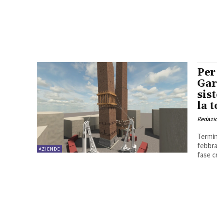
Per
Gar
sis
la t
Redazi
Termin
febbra
AZIENDE
fase cr