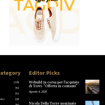
Category
Editor Picks
Webuild in corsa per l’acquisto
1338
di Trevi. “Offerta in contanti”
765
Agosto 4, 2026
351
IALI
326
Nicola Della Torre nominato
260