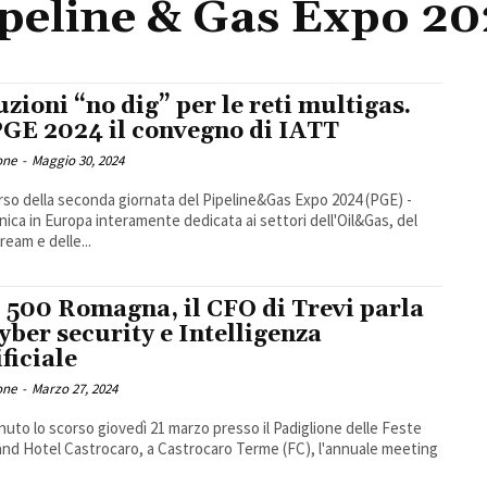
peline & Gas Expo 2
uzioni “no dig” per le reti multigas.
PGE 2024 il convegno di IATT
one
-
Maggio 30, 2024
rso della seconda giornata del Pipeline&Gas Expo 2024 (PGE) -
unica in Europa interamente dedicata ai settori dell'Oil&Gas, del
ream e delle...
 500 Romagna, il CFO di Trevi parla
cyber security e Intelligenza
ificiale
one
-
Marzo 27, 2024
enuto lo scorso giovedì 21 marzo presso il Padiglione delle Feste
and Hotel Castrocaro, a Castrocaro Terme (FC), l'annuale meeting