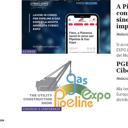
A P
con
sin
imp
Redazi
Si acc
EXPO (
AZIENDE
del Mid
PGE
Cib
Redazi
Alla t
Europa
distrib
CONVEGNI E CONFERENZE