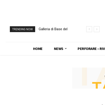
Galleria di Base del
TRENDING NOW
Brennero, Italia e
Austria si
“congiungono”
HOME
NEWS
PERFORARE – RIV