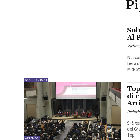
Pi
Sol
Al 
Redazi
Nel co
fiera 
Mid-St
ASSOCIAZIONI
Top
di 
Art
Redazi
Si è t
del Gr
Top...
AZIENDE