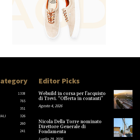
Category
Editor Picks
Webuild in corsa per l’acquisto
1338
di Trevi. “Offerta in contanti”
765
Agosto 4, 2026
351
IALI
326
Nicola Della Torre nominato
260
Direttore Generale di
241
Fondamenta
Luglio 29, 2026